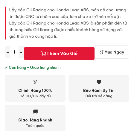
Lẫy cốp GH Racing cho Honda Lead ABS, món đồ chơi trang
trí được CNC từ nhôm cao cấp, làm cho xe trở nên nổi bật...
Lẫy cốp GH Racing cho Honda Lead ABS là sản phẩm đến từ
thương hiệu GH Racing được nhiều khách hàng sử dụng với
giá thành vô cùng hợp lí.
−
+
🛒 Mua Ngay
Thêm Vào Giỏ
✓ Còn hàng - Giao hàng nhanh
🏅
🛡
Chính Hãng 100%
Bảo Hành Uy Tín
Có CO/CQ đầy đủ
Đổi trả dễ dàng
🚚
Giao Hàng Nhanh
Toàn quốc