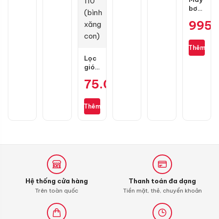
hãng
bơm
lốp
995
mini
Michelin
M3325
Thêm
không
Lọc
dây
gió
chính
zin
hãng
75.000
₫
cho
Wave
S110,
Thêm
RSX
110,
Blade
110,
Alpha
110
(bình
xăng
Hệ thống cửa hàng
Thanh toán đa dạng
con)
Trên toàn quốc
Tiền mặt, thẻ, chuyển khoản