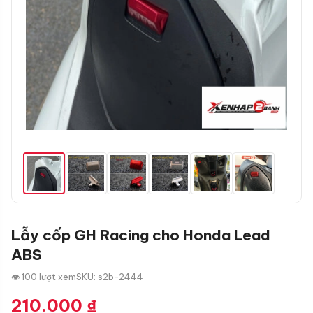
Lẫy cốp GH Racing cho Honda Lead
ABS
👁 100 lượt xem
SKU: s2b-2444
210.000
₫