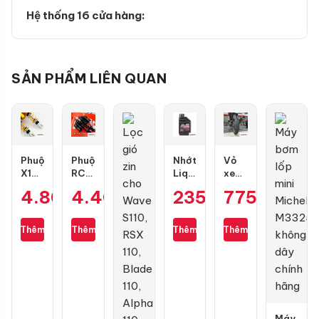
Hệ thống 16 cửa hàng:
SẢN PHẨM LIÊN QUAN
Phuộc
Phuộc
Nhớt
Vỏ
X1R
RCB
Liqui
xe
X
Flow
Motorbike
Dunlop
4.800.000
4.400.000
₫
235.000
₫
775.000
₫
₫
Pro
Pro
10W40
TT902
bình
cho
Formula
size
dầu
Air
0.8L
100/70-
Thêm
Thêm
Thêm
Thêm
cho
Blade
17
Air
Blade
4val
125-
160
chính
Máy