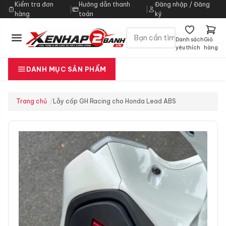
Kiểm tra đơn
Hướng dẫn thanh
Đăng nhập / Đăng
|
|
hàng
toán
ký
Danh sách
Giỏ
yêu thích
hàng
DANH MỤC SẢN PHẨM
Trang chủ
Lẫy cốp GH Racing cho Honda Lead ABS