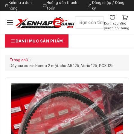
Kiểm tra đơn
Hướng dẫn thanh
Đăng nhập / Đăng
|
|
hàng
toán
ký
Danh sách
Giỏ
yêu thích
hàng
DANH MỤC SẢN PHẨM
Trang chủ
Dây curoa zin Honda 2 mặt cho AB 125, Vario 125, PCX 125