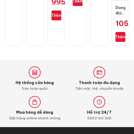
995.000
₫
Thêm
mini
Honda
Michelin
Dung
SH
M3325
dịch
Thêm
không
vệ
105.
dây
sinh
chính
buồng
hãng
đốt
Thêm
Liqui
Moly
4T
Additive
Shooter,
Carbon
Cleaner
Hệ thống cửa hàng
Thanh toán đa dạng
Trên toàn quốc
Tiền mặt, thẻ, chuyển khoản
Mua hàng dễ dàng
Hỗ trợ 24/7
Đặt hàng online nhanh chóng
0862.100.308