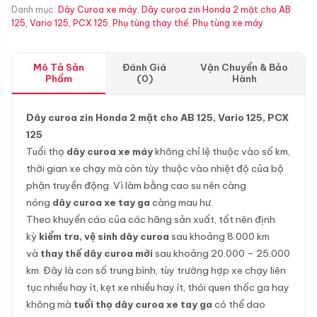
Danh mục:
Dây Curoa xe máy
,
Dây curoa zin Honda 2 mặt cho AB
125, Vario 125, PCX 125
,
Phụ tùng thay thế
,
Phụ tùng xe máy
Mô Tả Sản
Đánh Giá
Vận Chuyển & Bảo
Phẩm
(0)
Hành
Dây curoa zin Honda 2 mặt cho AB 125, Vario 125, PCX
125
Tuổi thọ
dây curoa xe máy
không chỉ lệ thuộc vào số km,
thời gian xe chạy mà còn tùy thuộc vào nhiệt độ của bộ
phận truyền động. Vì làm bằng cao su nên càng
nóng
dây curoa xe tay ga
càng mau hư.
Theo khuyến cáo của các hãng sản xuất, tốt nên định
kỳ
kiểm tra, vệ sinh dây curoa
sau khoảng 8.000 km
và
thay thế dây curoa mới
sau khoảng 20.000 – 25.000
km. Đây là con số trung bình, tùy trường hợp xe chạy liên
tục nhiều hay ít, kẹt xe nhiều hay ít, thói quen thốc ga hay
không mà
tuổi thọ dây curoa xe tay ga
có thể dao