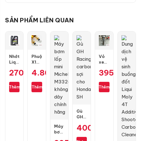
SẢN PHẨM LIÊN QUAN
Nhớt
Phuộc
Vỏ
Liqui
X1R
xe
Moly
X
Maxxis
270.000
4.800.000
₫
₫
395.000
₫
Motorbike
Pro
70/90-
Scooter
bình
17
10W40
dầu
gai
Thêm
Thêm
Thêm
1L
cho
kim
Air
cương
Blade
3D
4val
Gù
125-
GH
160
Racing
chính
400.000
₫
Máy
carbon
hãng
bơm
sợi
lốp
cho