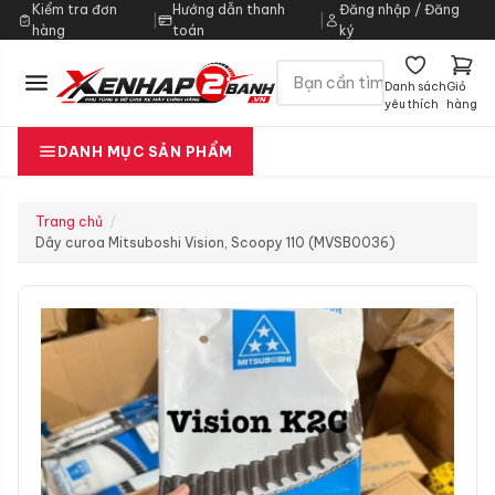
Kiểm tra đơn
Hướng dẫn thanh
Đăng nhập / Đăng
|
|
hàng
toán
ký
Danh sách
Giỏ
yêu thích
hàng
DANH MỤC SẢN PHẨM
Trang chủ
Dây curoa Mitsuboshi Vision, Scoopy 110 (MVSB0036)