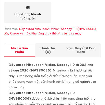
🚚
Giao Hàng Nhanh
Toàn quốc
Danh mục:
Dây curoa Mitsuboshi Vision, Scoopy 110 (MVSB0036)
,
Dây Curoa xe máy
,
Phụ tùng thay thế
,
Phụ tùng xe máy
Mô Tả Sản
Đánh Giá
Vận Chuyển & Bảo
Phẩm
(0)
Hành
Dây curoa Mitsuboshi Vision, Scoopy 110 từ 2021 trờ
về sau 2026 (MVSB0036)
. Mitsuboshi là Thương hiệu
dây Curoa hàng đầu thế giới đến từ Nhật Bản, mang lại
chất lượng vượt trội, vận hành bền bỉ trong cả ngành oto
và xe máy.
Dây curoa Mitsuboshi Vision, Scoopy 110
(MVSB0036)
được thiết kế chịu nhiệt cao, tăng tuổi thọ
sản phẩm, truyền động mượt mà, êm ái rất tối ưu cho khả