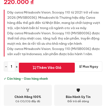
220.000
₫
Dây curoa Mitsuboshi Vision, Scoopy 110 từ 2021 trờ về sau
2026 (MVSB0036). Mitsuboshi là Thương hiệu dây Curoa
hàng đầu thế giới đến từ Nhật Bản, mang lại chất lượng vượt
trội, vận hành bền bỉ trong cả ngành oto và xe máy.
Dây curoa Mitsuboshi Vision, Scoopy 110 (MVSB0036) được
thiết kế chịu nhiệt cao, tăng tuổi thọ sản phẩm, truyền động
mượt mà, êm ái rất tối ưu cho khả năng vận hành.
Dây curoa Mitsuboshi Vision, Scoopy 110 (MVSB0036) được
sản xuất tại Indonesia, sản phẩm được bảo hành 1 năm.
−
+
🛒 Mua Ngay
Thêm Vào Giỏ
✓ Còn hàng - Giao hàng nhanh
🏅
🛡
Chính Hãng 100%
Bảo Hành Uy Tín
Có CO/CQ đầy đủ
Đổi trả dễ dàng