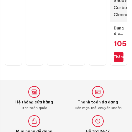
chính
hãng
Dung
dịch
vệ
105.
sinh
buồng
đốt
Thêm
Liqui
Moly
4T
Additive
Shooter,
Carbon
Cleaner
Hệ thống cửa hàng
Thanh toán đa dạng
Trên toàn quốc
Tiền mặt, thẻ, chuyển khoản
Mua hàng dễ dàng
Hỗ trợ 24/7