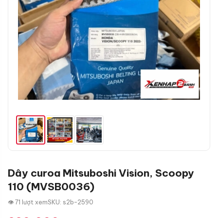
Dây curoa Mitsuboshi Vision, Scoopy
110 (MVSB0036)
👁 71 lượt xem
SKU: s2b-2590