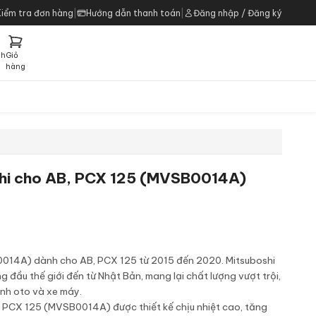
Kiểm tra đơn hàng
|
Hướng dẫn thanh toán
|
Đăng nhập / Đăng ký
ch
Giỏ
h
hàng
shi cho AB, PCX 125 (MVSB0014A)
014A) dành cho AB, PCX 125 từ 2015 đến 2020. Mitsuboshi
 đầu thế giới đến từ Nhật Bản, mang lại chất lượng vượt trội,
nh oto và xe máy.
 PCX 125 (MVSB0014A) được thiết kế chịu nhiệt cao, tăng