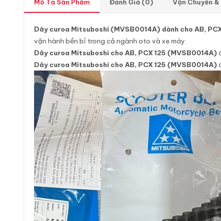
Mô Tả Sản Phẩm
Đánh Giá (0)
Vận Chuyển &
Dây curoa Mitsuboshi (MVSB0014A) dành cho AB, PCX
vận hành bền bỉ trong cả ngành oto và xe máy.
Dây curoa Mitsuboshi cho AB, PCX 125 (MVSB0014A)
đ
Dây curoa Mitsuboshi cho AB, PCX 125 (MVSB0014A)
đ