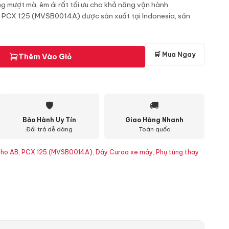
g mượt mà, êm ái rất tối ưu cho khả năng vận hành.
, PCX 125 (MVSB0014A) được sản xuất tại Indonesia, sản
🛒 Mua Ngay
Thêm Vào Giỏ
🛡
🚚
Bảo Hành Uy Tín
Giao Hàng Nhanh
Đổi trả dễ dàng
Toàn quốc
cho AB, PCX 125 (MVSB0014A)
,
Dây Curoa xe máy
,
Phụ tùng thay