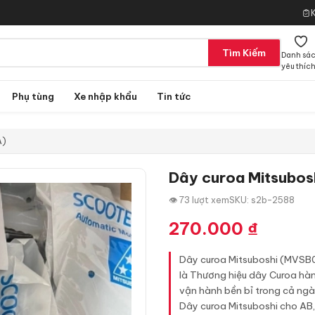
Tìm Kiếm
Danh sá
yêu thíc
Phụ tùng
Xe nhập khẩu
Tin tức
A)
Dây curoa Mitsubo
👁 73 lượt xem
SKU: s2b-2588
270.000
₫
Dây curoa Mitsuboshi (MVSB0
là Thương hiệu dây Curoa hàng
vận hành bền bỉ trong cả ngà
Dây curoa Mitsuboshi cho AB,