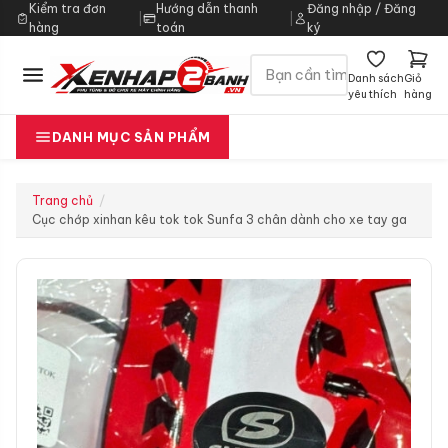
Kiểm tra đơn
Hướng dẫn thanh
Đăng nhập / Đăng
|
|
hàng
toán
ký
Danh sách
Giỏ
yêu thích
hàng
DANH MỤC SẢN PHẨM
Trang chủ
Cục chớp xinhan kêu tok tok Sunfa 3 chân dành cho xe tay ga