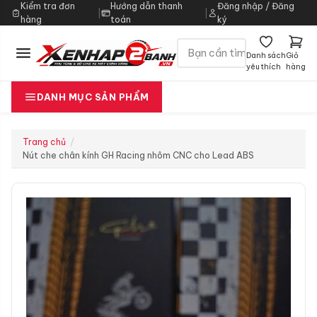
Kiểm tra đơn
Hướng dẫn thanh
Đăng nhập / Đăng
|
|
hàng
toán
ký
Danh sách
Giỏ
yêu thích
hàng
DANH MỤC SẢN PHẨM
Trang chủ
Nút che chân kính GH Racing nhôm CNC cho Lead ABS