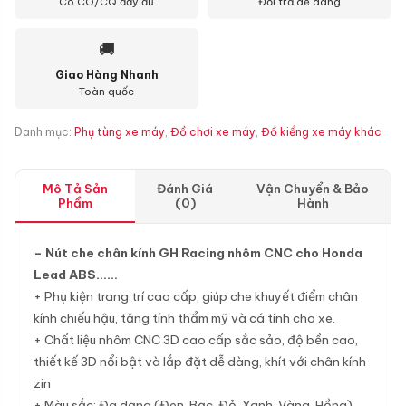
Có CO/CQ đầy đủ
Đổi trả dễ dàng
🚚
Giao Hàng Nhanh
Toàn quốc
Danh mục:
Phụ tùng xe máy
,
Đồ chơi xe máy
,
Đồ kiểng xe máy khác
Mô Tả Sản
Đánh Giá
Vận Chuyển & Bảo
Phẩm
(0)
Hành
– Nút che chân kính GH Racing nhôm CNC cho Honda
Lead ABS……
+ Phụ kiện trang trí cao cấp, giúp che khuyết điểm chân
kính chiếu hậu, tăng tính thẩm mỹ và cá tính cho xe.
+ Chất liệu nhôm CNC 3D cao cấp sắc sảo, độ bền cao,
thiết kế 3D nổi bật và lắp đặt dễ dàng, khít với chân kính
zin
+ Màu sắc: Đa dạng (Đen, Bạc, Đỏ, Xanh, Vàng, Hồng).