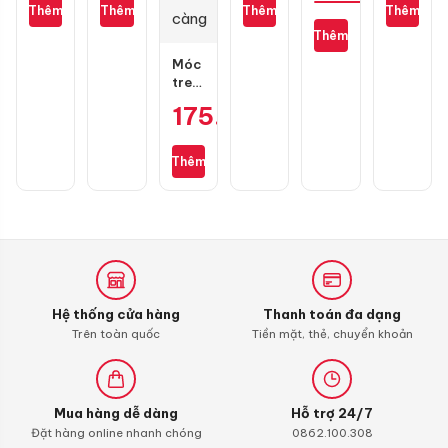
Air
(chính
130/70-
1 pis
100/70-
gốc
Thêm
Thêm
Thêm
Thêm
Giá
Blade
hãng)
13
cho
17
là:
Thêm
130
Exciter
hiện
90.000 ₫.
mắc
135
Móc
tại
treo
là:
đồ
175.000
₫
GH
45.000 ₫.
Racing
1
Thêm
càng
Hệ thống cửa hàng
Thanh toán đa dạng
Trên toàn quốc
Tiền mặt, thẻ, chuyển khoản
Mua hàng dễ dàng
Hỗ trợ 24/7
Đặt hàng online nhanh chóng
0862.100.308