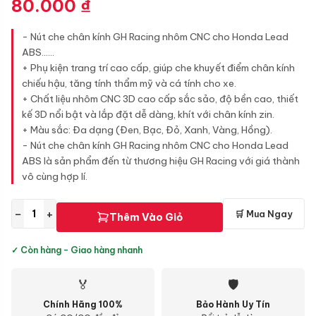
80.000
₫
- Nút che chân kính GH Racing nhôm CNC cho Honda Lead
ABS......
+ Phụ kiện trang trí cao cấp, giúp che khuyết điểm chân kính
chiếu hậu, tăng tính thẩm mỹ và cá tính cho xe.
+ Chất liệu nhôm CNC 3D cao cấp sắc sảo, độ bền cao, thiết
kế 3D nổi bật và lắp đặt dễ dàng, khít với chân kính zin.
+ Màu sắc: Đa dạng (Đen, Bạc, Đỏ, Xanh, Vàng, Hồng).
- Nút che chân kính GH Racing nhôm CNC cho Honda Lead
ABS là sản phẩm đến từ thương hiệu GH Racing với giá thành
vô cùng hợp lí.
−
+
🛒 Mua Ngay
Thêm Vào Giỏ
✓ Còn hàng - Giao hàng nhanh
🏅
🛡
Chính Hãng 100%
Bảo Hành Uy Tín