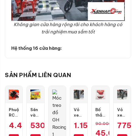
Không gian cửa hàng rộng rãi cho khách hàng có
trải nghiệm mua sắm tốt
Hệ thống 16 cửa hàng:
SẢN PHẨM LIÊN QUAN
Phuộc
Sên
Vỏ
Bố
Vỏ
RCB
vàng
xe
thắng
xe
Flow
DID
Dunlop
đĩa
Dunlop
4.400.000
530.000
₫
₫
1.154.000
₫
775
90.000
₫
Pro
9 ly
Scoot
RCB
TT902
Giá
45.000
₫
cho
428D
Smart
trước
size