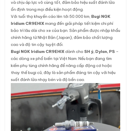
và chịu áp lực vô cùng tốt, đảm bảo hiệu suất đánh lửa
ổn định trong mọi điều kiện hoạt động.
Với tuổi thọ khuyến cáo lên tới 50.000 km,
Bugi NGK
Iridium CR9EHIX
mang đến giải pháp tiết kiệm chi phí
bảo trì lâu dài cho xe của bạn. Sản phẩm được nhập khẩu
chính hãng từ Nhật Bản (Japan), đảm bảo chất lượng
cao và độ tin cậy tuyệt đối.
Bugi NGK Iridium CR9EHIX
dành cho
SH ý, Dylan, PS
–
các dòng xe phổ biến tại Việt Nam. Nếu bạn đang tìm
kiếm phụ tùng chính hãng để nâng cấp động cơ hoặc
thay thế bugi cũ, đây là sản phẩm đáng tin cậy với hiệu
suất đánh lửa nhạy bén và độ bền cao.