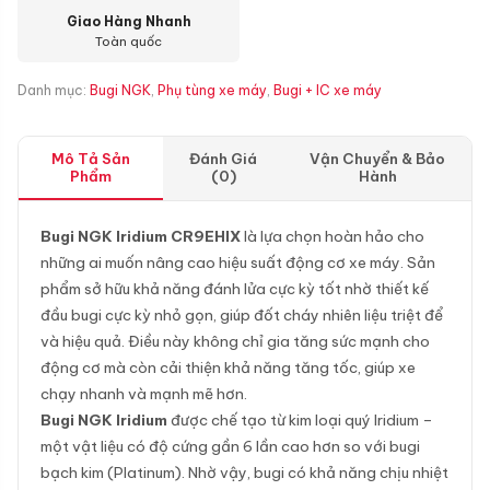
Giao Hàng Nhanh
Toàn quốc
Danh mục:
Bugi NGK
,
Phụ tùng xe máy
,
Bugi + IC xe máy
Mô Tả Sản
Đánh Giá
Vận Chuyển & Bảo
Phẩm
(0)
Hành
Bugi NGK Iridium CR9EHIX
là lựa chọn hoàn hảo cho
những ai muốn nâng cao hiệu suất động cơ xe máy. Sản
phẩm sở hữu khả năng đánh lửa cực kỳ tốt nhờ thiết kế
đầu bugi cực kỳ nhỏ gọn, giúp đốt cháy nhiên liệu triệt để
và hiệu quả. Điều này không chỉ gia tăng sức mạnh cho
động cơ mà còn cải thiện khả năng tăng tốc, giúp xe
chạy nhanh và mạnh mẽ hơn.
Bugi NGK Iridium
được chế tạo từ kim loại quý Iridium –
một vật liệu có độ cứng gần 6 lần cao hơn so với bugi
bạch kim (Platinum). Nhờ vậy, bugi có khả năng chịu nhiệt