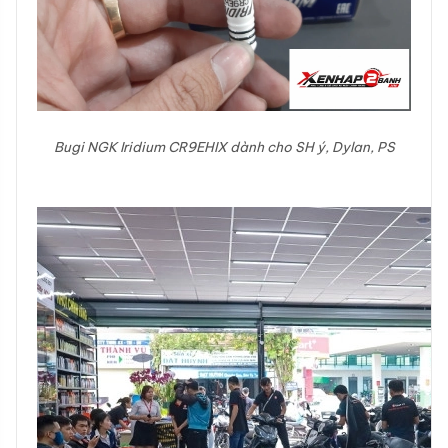
Bugi NGK Iridium CR9EHIX dành cho SH ý, Dylan, PS