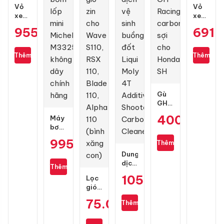
Vỏ
Vỏ
xe
xe
Dunlop
Dunlop
955.000
₫
691.
GT601
TT902
size
size
110/70-
80/90-
Thêm
Thêm
17
17
Gù
GH
Racing
400.000
₫
Máy
carbon
bơm
sợi
lốp
cho
995.000
₫
Thêm
mini
Honda
Michelin
Dung
SH
M3325
dịch
Thêm
không
vệ
105.000
₫
Lọc
dây
sinh
gió
chính
buồng
zin
hãng
đốt
75.000
₫
Thêm
cho
Liqui
Wave
Moly
S110,