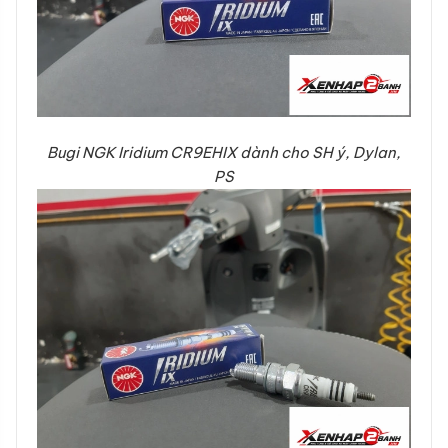
Bugi NGK Iridium CR9EHIX dành cho SH ý, Dylan,
PS