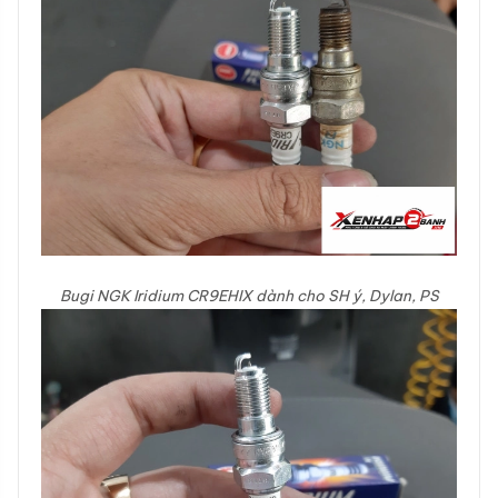
Bugi NGK Iridium CR9EHIX dành cho SH ý, Dylan, PS