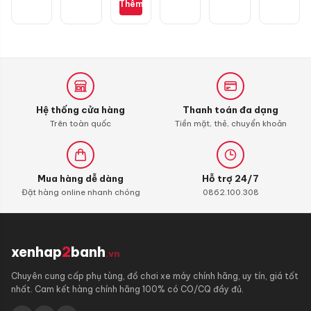
4T
Thêm
RSX
Additive
110,
Shooter,
Blade
Carbon
110,
Cleaner
Alpha
110
(bình
xăng
Hệ thống cửa hàng
Thanh toán đa dạng
con)
Trên toàn quốc
Tiền mặt, thẻ, chuyển khoản
Mua hàng dễ dàng
Hỗ trợ 24/7
Đặt hàng online nhanh chóng
0862.100.308
xenhap
2
banh
.vn
Chuyên cung cấp phụ tùng, đồ chơi xe máy chính hãng, uy tín, giá tốt
nhất. Cam kết hàng chính hãng 100% có CO/CQ đầy đủ.