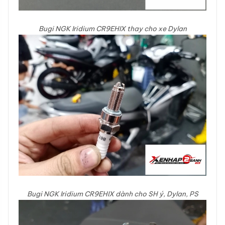
Bugi NGK Iridium CR9EHIX thay cho xe Dylan
Bugi NGK Iridium CR9EHIX dành cho SH ý, Dylan, PS