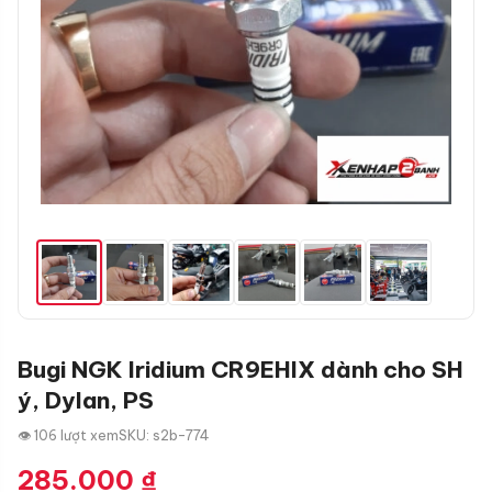
Bugi NGK Iridium CR9EHIX dành cho SH
ý, Dylan, PS
👁 106 lượt xem
SKU: s2b-774
285.000
₫