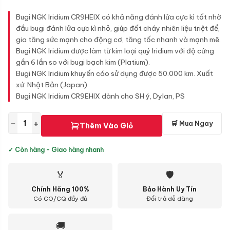
Bugi NGK Iridium CR9HEIX có khả năng đánh lửa cực kì tốt nhờ
đầu bugi đánh lửa cực kì nhỏ, giúp đốt cháy nhiên liệu triệt để,
gia tăng sức mạnh cho động cơ, tăng tốc nhanh và mạnh mẽ.
Bugi NGK Iridium được làm từ kim loại quý Iridium với độ cứng
gần 6 lần so với bugi bạch kim (Platium).
Bugi NGK Iridium khuyến cáo sử dụng được 50.000 km. Xuất
xứ: Nhật Bản (Japan).
Bugi NGK Iridium CR9EHIX dành cho SH ý, Dylan, PS
−
+
🛒 Mua Ngay
Thêm Vào Giỏ
✓ Còn hàng - Giao hàng nhanh
🏅
🛡
Chính Hãng 100%
Bảo Hành Uy Tín
Có CO/CQ đầy đủ
Đổi trả dễ dàng
🚚