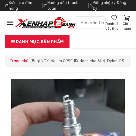
Kiểm tra đơn
Hướng dẫn thanh
Đăng nhập / Đăng
|
|
hàng
toán
ký
Danh sách
Giỏ
yêu thích
hàng
DANH MỤC SẢN PHẨM
Trang chủ
Bugi NGK Iridium CR9EHIX dành cho SH ý, Dylan, PS