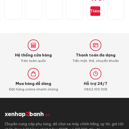
Racing
1
Thêm
càng
Hệ thống cửa hàng
Thanh toán đa dạng
Trên toàn quốc
Tiền mặt, thẻ, chuyển khoản
Mua hàng dễ dàng
Hỗ trợ 24/7
Đặt hàng online nhanh chóng
0862.100.308
xenhap
2
banh
.vn
Chuyên cung cấp phụ tùng, đồ chơi xe máy chính hãng, uy tín, giá tốt