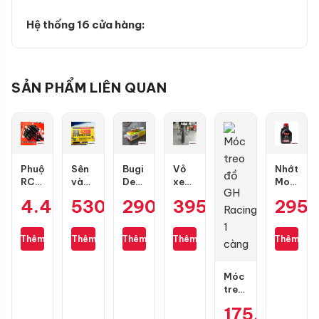
Hệ thống 16 cửa hàng:
SẢN PHẨM LIÊN QUAN
Phuộc
Sên
Bugi
Vỏ
Nhớt
RCB
vàng
Denso
xe
Motul
Flow
DID
IU22
Maxxis
7100
4.400.000
530.000
290.000
₫
₫
395.000
₫
₫
295
Pro
9 ly
Air
70/90-
10W50
cho
428D
Blade,
17
4T
Air
(chính
PCX,
gai
1L
Thêm
Thêm
Thêm
Thêm
Thêm
Blade
hãng)
Lead,
kim
130
Future,
cương
mắc
Wave,
3D
Móc
SH
treo
Mode,
đồ
175.000
₫
Vario
GH