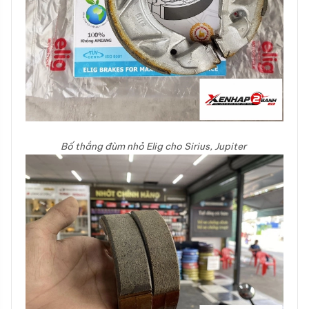
Bố thắng đùm nhỏ Elig cho Sirius, Jupiter