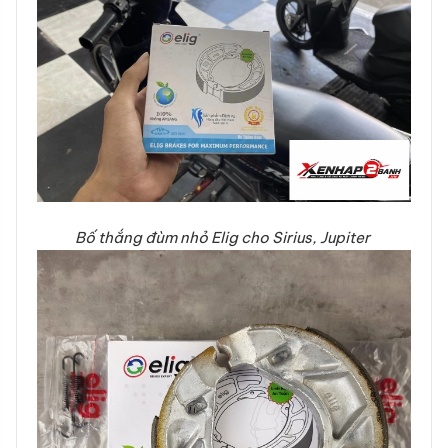
Bố thắng đùm nhỏ Elig cho Sirius, Jupiter