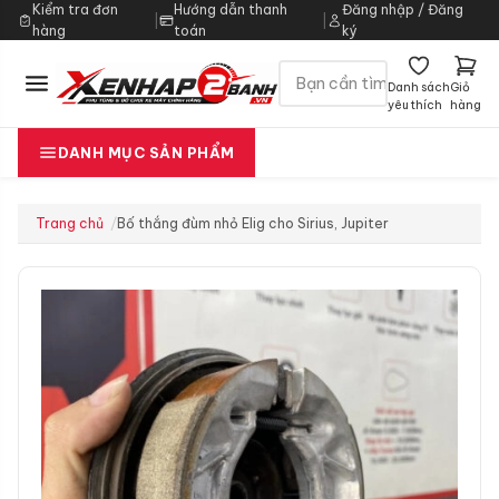
Kiểm tra đơn
Hướng dẫn thanh
Đăng nhập / Đăng
|
|
hàng
toán
ký
Danh sách
Giỏ
yêu thích
hàng
DANH MỤC SẢN PHẨM
Trang chủ
Bố thắng đùm nhỏ Elig cho Sirius, Jupiter