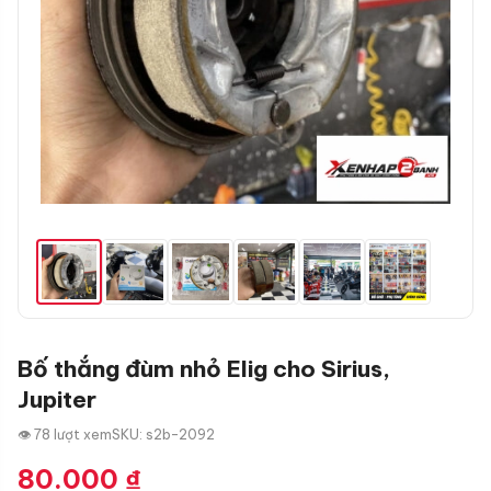
Bố thắng đùm nhỏ Elig cho Sirius,
Jupiter
👁 78 lượt xem
SKU: s2b-2092
80.000
₫