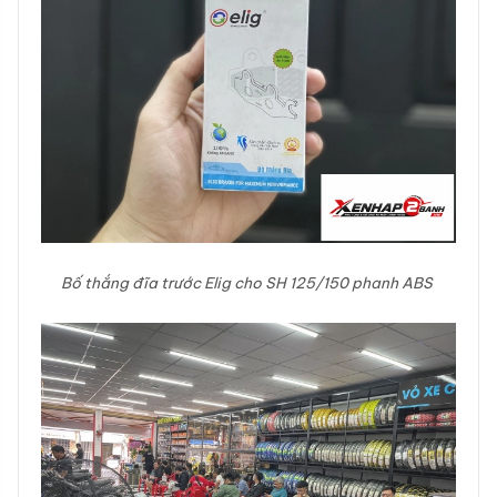
Bố thắng đĩa trước Elig cho SH 125/150 phanh ABS