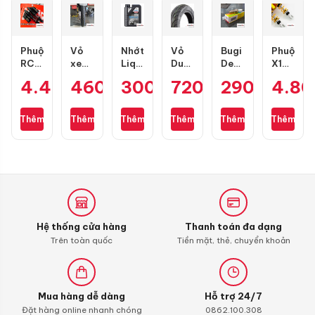
Phuộc
Vỏ
Nhớt
Vỏ
Bugi
Phuộc
RCB
xe
Liqui
Dunlop
Denso
X1R
Flow
Maxxis
Moly
D307
IU22
X
4.400.000
460.000
300.000
₫
₫
720.000
₫
290.000
₫
4.8
₫
Pro
80/90-
Motorbike
size
Air
Pro
cho
17
Street
100/90-
Blade,
bình
Air
gai
4T
10
PCX,
dầu
Thêm
Thêm
Thêm
Thêm
Thêm
Thêm
Blade
kim
10W40
Lead,
cho
cương
1L
Future,
Air
3D
Wave,
Blade
SH
4val
Mode,
125-
Vario
160
chính
hãng
Hệ thống cửa hàng
Thanh toán đa dạng
Trên toàn quốc
Tiền mặt, thẻ, chuyển khoản
Mua hàng dễ dàng
Hỗ trợ 24/7
Đặt hàng online nhanh chóng
0862.100.308