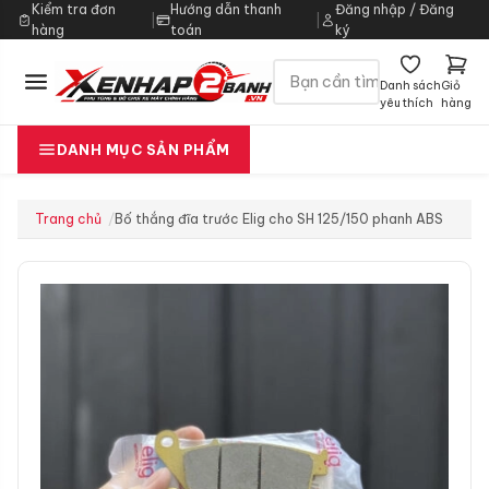
Kiểm tra đơn
Hướng dẫn thanh
Đăng nhập / Đăng
|
|
hàng
toán
ký
Danh sách
Giỏ
yêu thích
hàng
DANH MỤC SẢN PHẨM
Trang chủ
Bố thắng đĩa trước Elig cho SH 125/150 phanh ABS