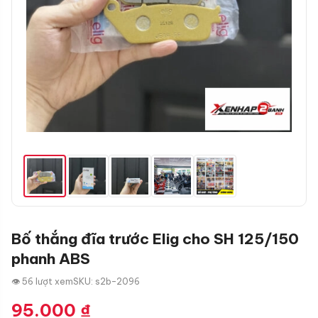
Bố thắng đĩa trước Elig cho SH 125/150
phanh ABS
👁 56 lượt xem
SKU: s2b-2096
95.000
₫