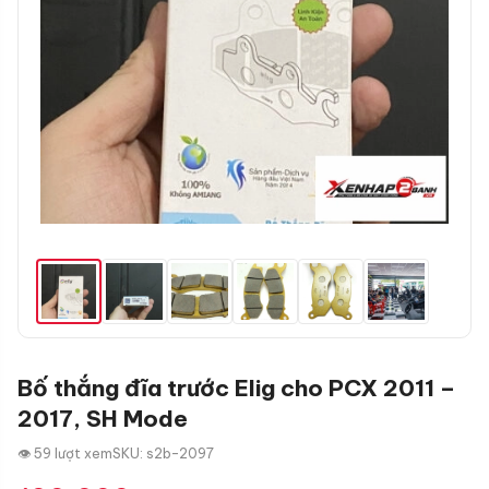
Bố thắng đĩa trước Elig cho PCX 2011 –
2017, SH Mode
👁 59 lượt xem
SKU: s2b-2097