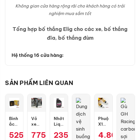
Không gian cửa hàng rộng rãi cho khách hàng có trải
nghiệm mua sắm tốt
Tổng hợp bố thắng Elig cho các xe, bố thắng
đĩa, bố thắng đùm
Hệ thống 16 cửa hàng:
SẢN PHẨM LIÊN QUAN
Bình
Vỏ
Nhớt
Phuộc
ắc
xe
Liqui
X1R
quy
Dunlop
Motorbike
X
525.000
775.000
₫
235.000
₫
₫
4.800.00
GS
TT902
10W40
Pro