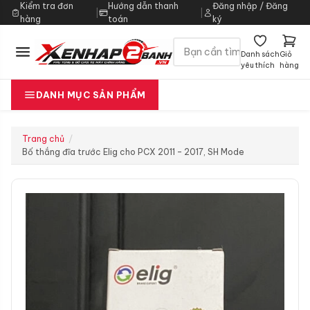
Kiểm tra đơn
Hướng dẫn thanh
Đăng nhập / Đăng
|
|
hàng
toán
ký
Danh sách
Giỏ
yêu thích
hàng
DANH MỤC SẢN PHẨM
Trang chủ
Bố thắng đĩa trước Elig cho PCX 2011 – 2017, SH Mode