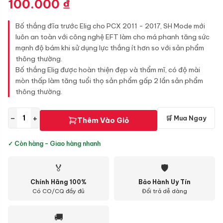
100.000
₫
Bố thắng đĩa trước Elig cho PCX 2011 - 2017, SH Mode mới
luôn an toàn với công nghệ EFT làm cho má phanh tăng sức
mạnh độ bám khi sử dụng lực thắng ít hơn so với sản phẩm
thông thường.
Bố thắng Elig được hoàn thiện đẹp và thẩm mĩ, có độ mài
mòn thấp làm tăng tuổi thọ sản phẩm gấp 2 lần sản phẩm
thông thường.
−
+
🛒 Mua Ngay
Thêm Vào Giỏ
✓ Còn hàng - Giao hàng nhanh
🏅
🛡
Chính Hãng 100%
Bảo Hành Uy Tín
Có CO/CQ đầy đủ
Đổi trả dễ dàng
🚚