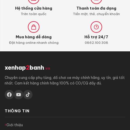
Hệ thống cửa hàng
Thanh toán đa dạng
Trên toàn quốc
Tiền mặt, thẻ, chuyển khoản
Mua hàng dễ dàng
Hỗ trợ 24/7
Đặt hàng online nhanh chóng
0862.100.308
xenhap
2
banh
.vn
Chuyên cung cấp phụ tùng, đồ chơi xe máy chính hãng, uy tín, giá tốt
nhất. Cam kết hàng chính hãng 100% có CO/CQ đầy đủ.
THÔNG TIN
Giới thiệu