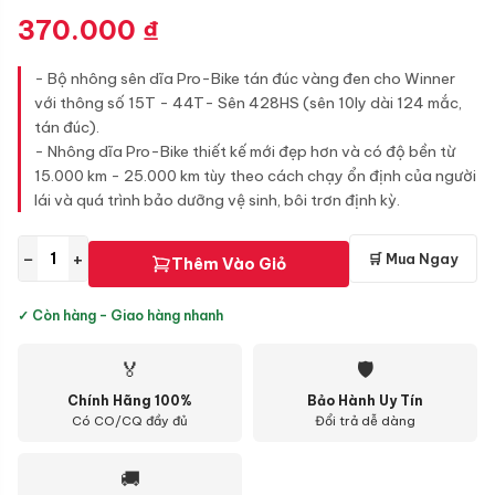
370.000
₫
- Bộ nhông sên dĩa Pro-Bike tán đúc vàng đen cho Winner
với thông số 15T - 44T- Sên 428HS (sên 10ly dài 124 mắc,
tán đúc).
- Nhông dĩa Pro-Bike thiết kế mới đẹp hơn và có độ bền từ
15.000 km - 25.000 km tùy theo cách chạy ổn định của người
lái và quá trình bảo dưỡng vệ sinh, bôi trơn định kỳ.
−
+
🛒 Mua Ngay
Thêm Vào Giỏ
✓ Còn hàng - Giao hàng nhanh
🏅
🛡
Chính Hãng 100%
Bảo Hành Uy Tín
Có CO/CQ đầy đủ
Đổi trả dễ dàng
🚚