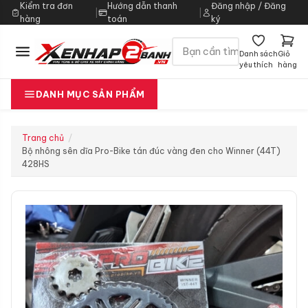
Kiểm tra đơn
Hướng dẫn thanh
Đăng nhập / Đăng
|
|
hàng
toán
ký
Danh sách
Giỏ
yêu thích
hàng
DANH MỤC SẢN PHẨM
Trang chủ
Bộ nhông sên dĩa Pro-Bike tán đúc vàng đen cho Winner (44T)
428HS