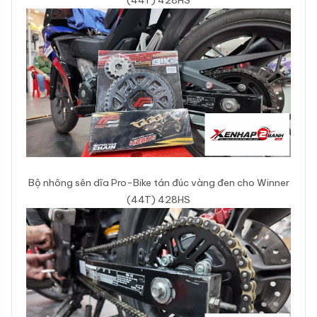
Bộ nhông sên dĩa Pro-Bike tán đúc vàng đen cho Winner
(44T) 428HS