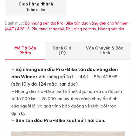
Giao Hàng Nhanh
Toàn quốc
Danh mục:
Bộ nhông sên dĩa Pro-Bike tán đúc vàng đen cho Winner
(44T) 428HS
,
Phụ tùng thay thế
,
Phụ tùng xe máy
,
Nhông sên dĩa
Mô Tả Sản
Đánh Giá
Vận Chuyển & Bảo
Phẩm
(0)
Hành
–
Bộ nhông sên dĩa Pro-Bike tán đúc vàng đen
cho Winner
với thông số 15T – 44T – Sên 428HS
(sên 10ly dài 124 mắc, tán đúc).
– Nhông dĩa Pro-Bike thiết kế mới đẹp hơn và có độ bền
từ 15.000 km – 25.000 km tùy theo cách chạy ổn định
của người lái và quá trình bảo dưỡng vệ sinh, bôi trơn
định kỳ.
–
Sên tán đúc Pro-Bike xuất xứ Thái Lan.