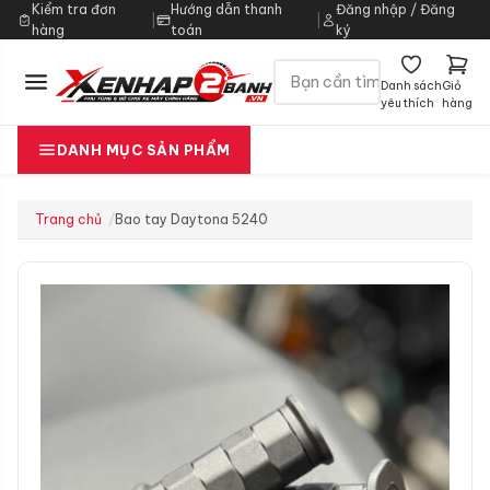
Kiểm tra đơn
Hướng dẫn thanh
Đăng nhập / Đăng
|
|
hàng
toán
ký
Danh sách
Giỏ
yêu thích
hàng
DANH MỤC SẢN PHẨM
Trang chủ
Bao tay Daytona 5240