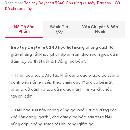
Danh mục:
Bao tay Daytona 5240
,
Phụ tùng xe máy
,
Bao tay + Gù
,
Đồ chơi xe máy
Mô Tả Sản
Đánh Giá
Vận Chuyển & Bảo
Phẩm
(0)
Hành
Bao tay Daytona 5240
họa tiết mang phong cách tối
giản nhưng rất khỏe, phù hợp anh em thích cảm giác cầm
đầm tay và thiết kế hơi hướng “cơ bắp”.
– Thân bao tay được tạo khối dạng các ô lục giác vuông
cạnh, xếp nối liên tiếp theo chiều dọc. Mỗi ô có bề mặt
phẳng, gờ cạnh rõ tạo cảm giác mạnh mẽ và rất chắc
tay khi cầm.
– Kiểu họa tiết này không dùng gai nhỏ li ti, mà dùng các
khối lớn dạng “gạch”, cho cảm giác bám tay theo kiểu
cứng cáp, chống trượt tốt khi tăng/giảm ga.