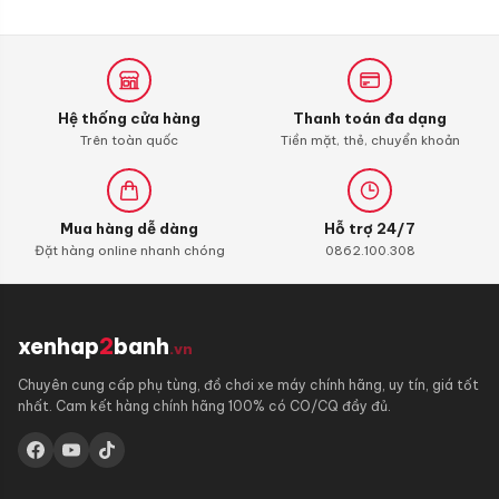
hãng
Hệ thống cửa hàng
Thanh toán đa dạng
Trên toàn quốc
Tiền mặt, thẻ, chuyển khoản
Mua hàng dễ dàng
Hỗ trợ 24/7
Đặt hàng online nhanh chóng
0862.100.308
xenhap
2
banh
.vn
Chuyên cung cấp phụ tùng, đồ chơi xe máy chính hãng, uy tín, giá tốt
nhất. Cam kết hàng chính hãng 100% có CO/CQ đầy đủ.