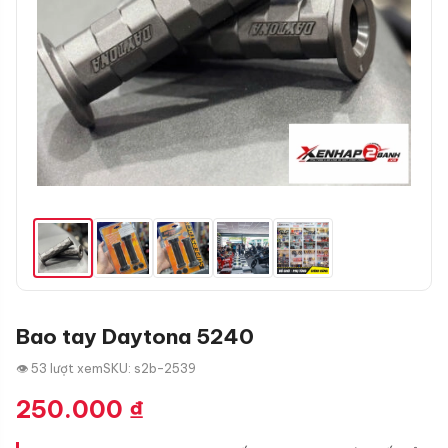
Bao tay Daytona 5240
👁 53 lượt xem
SKU: s2b-2539
250.000
₫