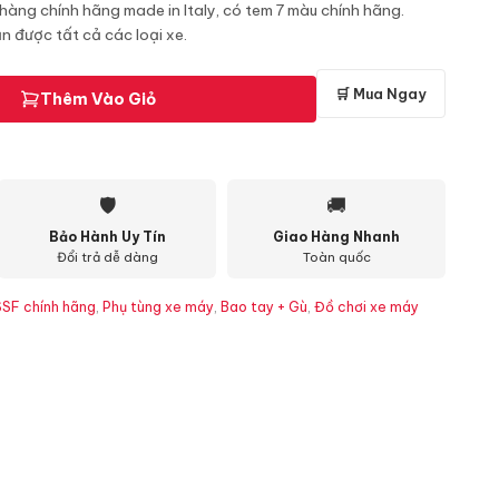
hàng chính hãng made in Italy, có tem 7 màu chính hãng.
 được tất cả các loại xe.
🛒 Mua Ngay
Thêm Vào Giỏ
🛡
🚚
Bảo Hành Uy Tín
Giao Hàng Nhanh
Đổi trả dễ dàng
Toàn quốc
SSF chính hãng
,
Phụ tùng xe máy
,
Bao tay + Gù
,
Đồ chơi xe máy