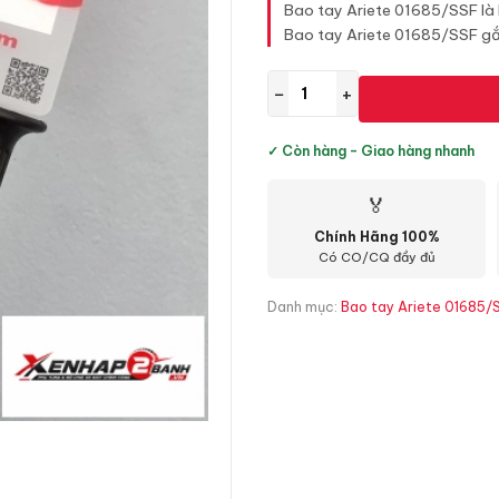
Bao tay Ariete 01685/SSF là 
Bao tay Ariete 01685/SSF gắn
−
+
✓ Còn hàng - Giao hàng nhanh
🏅
Chính Hãng 100%
Có CO/CQ đầy đủ
Danh mục:
Bao tay Ariete 01685/