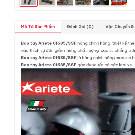
Mô Tả Sản Phẩm
Đánh Giá (0)
Vận Chuyển &
Bao tay Ariete 01685/SSF
hàng chính hãng, thiết kế th
nào thích sự đơn giản nhưng chất lượng, cao su chống trơn
Bao tay Ariete 01685/SSF
là hàng chính hãng made in It
Bao tay Ariete 01685/SSF
gắn được tất cả các loại xe.