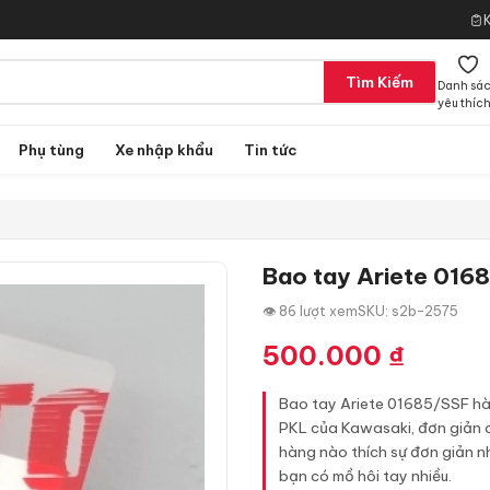
Tìm Kiếm
Danh sá
yêu thíc
Phụ tùng
Xe nhập khẩu
Tin tức
Bao tay Ariete 016
👁 86 lượt xem
SKU: s2b-2575
500.000
₫
Bao tay Ariete 01685/SSF hàn
PKL của Kawasaki, đơn giản c
hàng nào thích sự đơn giản n
bạn có mồ hôi tay nhiều.