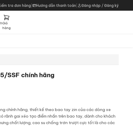
Kiểm tra đơn hàng
|
Hướng dẫn thanh toán
|
Đăng nhập / Đăng ký
ch
Giỏ
h
hàng
85/SSF chính hãng
g chính hãng, thiết kế theo bao tay zin của các dòng xe
ó rãnh gai xéo tạo điểm nhấn trên bao tay, dành cho khách
hưng chất lượng, cao su chống trơn trượt cực tốt là cho các