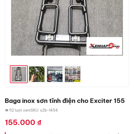
Baga inox sơn tĩnh điện cho Exciter 155
👁 112 lượt xem
SKU: s2b-1454
155.000
₫