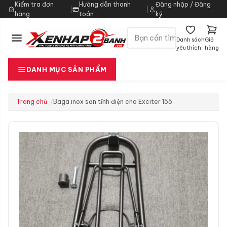
Kiểm tra đơn
Hướng dẫn thanh
Đăng nhập / Đăng
|
|
hàng
toán
ký
Danh sách
Giỏ
yêu thích
hàng
DANH MỤC SẢN PHẨM
Trang chủ
Baga inox sơn tĩnh điện cho Exciter 155