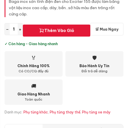
Baga inox sơn tĩnh điện đen cho Exciter 155 được làm bằng
vật liệu inox cao cấp, dày, bền...sở hữu màu đen trông rất
cứng cáp.
−
+
🛒 Mua Ngay
Thêm Vào Giỏ
✓ Còn hàng - Giao hàng nhanh
🏅
🛡
Chính Hãng 100%
Bảo Hành Uy Tín
Có CO/CQ đầy đủ
Đổi trả dễ dàng
🚚
Giao Hàng Nhanh
Toàn quốc
Danh mục:
Phụ tùng khác
,
Phụ tùng thay thế
,
Phụ tùng xe máy