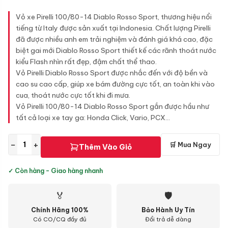
Vỏ xe Pirelli 100/80-14 Diablo Rosso Sport, thương hiệu nổi
tiếng từ Italy được sản xuất tại Indonesia. Chất lượng Pirelli
đã được nhiều anh em trải nghiệm và đánh giá khá cao, đặc
biệt gai mới Diablo Rosso Sport thiết kế các rãnh thoát nước
kiểu Flash nhìn rất đẹp, đậm chất thể thao.
Vỏ Pirelli Diablo Rosso Sport được nhắc đến với độ bền và
cao su cao cấp, giúp xe bám đường cực tốt, an toàn khi vào
cua, thoát nước cực tốt khi đi mưa.
Vỏ Pirelli 100/80-14 Diablo Rosso Sport gắn được hầu như
tất cả loại xe tay ga: Honda Click, Vario, PCX...
−
+
🛒 Mua Ngay
Thêm Vào Giỏ
✓ Còn hàng - Giao hàng nhanh
🏅
🛡
Chính Hãng 100%
Bảo Hành Uy Tín
Có CO/CQ đầy đủ
Đổi trả dễ dàng