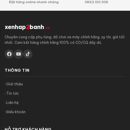
Đặt hàng online nhanh chóng
0862.100.308
xenhap
2
banh
.vn
Chuyên cung cấp phụ tùng, đồ chơi xe máy chính hãng, uy tín, giá tốt
nhất. Cam kết hàng chính hãng 100% có CO/CQ đầy đủ.
THÔNG TIN
Giới thiệu
Tin tức
Liên hệ
Điều khoản
HỖ TRỢ KHÁCH HÀNG