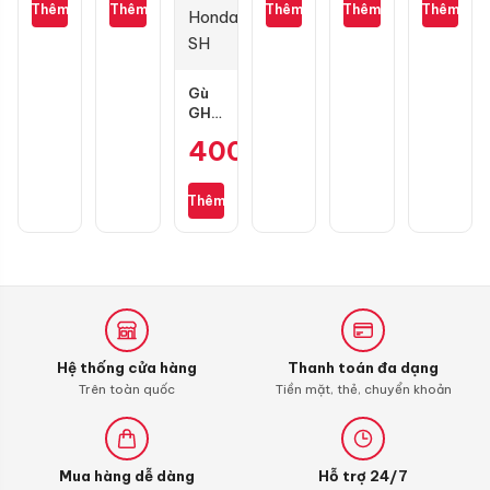
gai
110/70-
10W40
0.8L
dầu
Thêm
Thêm
Thêm
Thêm
Thêm
kim
17
1L
cho
cương
Air
3D
Blade
4val
Gù
125-
GH
160
Racing
chính
400.000
₫
carbon
hãng
sợi
cho
Thêm
Honda
SH
Hệ thống cửa hàng
Thanh toán đa dạng
Trên toàn quốc
Tiền mặt, thẻ, chuyển khoản
Mua hàng dễ dàng
Hỗ trợ 24/7