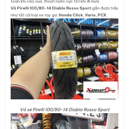
toàn khi vào cua, thoát nước cực tốt khi đi mưa.
Vỏ Pirelli 100/80-14 Diablo Rosso Sport
gắn được hầu
như tất cả loại xe tay ga:
Honda Click, Vario, PCX
…
Vỏ xe Pirelli 100/80-14 Diablo Rosso Sport