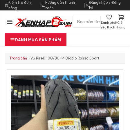
Kiểm tra đơn
Hướng dẫn thanh
Đăng nhập / Đăng
|
|
hàng
toán
ký
Danh sách
Giỏ
yêu thích
hàng
DANH MỤC SẢN PHẨM
Trang chủ
Vỏ Pirelli 100/80-14 Diablo Rosso Sport