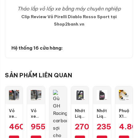
Tháo lắp vỏ lốp xe bằng máy chuyên nghiệp
Clip Review Vỏ Pirelli Diablo Rosso Sport tại
Shop2banh.vn
Hệ thống 16 cửa hàng:
SẢN PHẨM LIÊN QUAN
Vỏ
Vỏ
Nhớt
Nhớt
Phuộc
xe
xe
Liqui
Liqui
X1R
Maxxis
Dunlop
Moly
Motorbike
X
460.000
955.000
₫
₫
270.000
235.000
₫
4.8
₫
80/90-
GT601
Motorbike
10W40
Pro
17
size
Scooter
Formula
bình