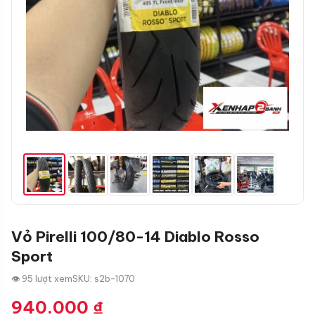
Vỏ Pirelli 100/80-14 Diablo Rosso
Sport
👁 95 lượt xem
SKU: s2b-1070
940.000
₫