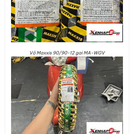
Vỏ Maxxis 90/90-12 gai MA-WGV