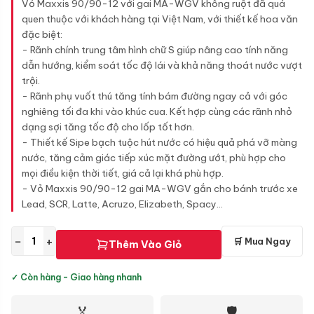
Vỏ Maxxis 90/90-12 với gai MA-WGV không ruột đã quá
quen thuộc với khách hàng tại Việt Nam, với thiết kế hoa văn
đặc biệt:
- Rãnh chính trung tâm hình chữ S giúp nâng cao tính năng
dẫn hướng, kiểm soát tốc độ lái và khả năng thoát nước vượt
trội.
- Rãnh phụ vuốt thú tăng tính bám đường ngay cả với góc
nghiêng tối đa khi vào khúc cua. Kết hợp cùng các rãnh nhỏ
dạng sợi tăng tốc độ cho lốp tốt hơn.
- Thiết kế Sipe bạch tuộc hút nước có hiệu quả phá vỡ màng
nước, tăng cảm giác tiếp xúc mặt đường ướt, phù hợp cho
mọi điều kiện thời tiết, giá cả lại khá phù hợp.
- Vỏ Maxxis 90/90-12 gai MA-WGV gắn cho bánh trước xe
Lead, SCR, Latte, Acruzo, Elizabeth, Spacy...
−
+
🛒 Mua Ngay
Thêm Vào Giỏ
✓ Còn hàng - Giao hàng nhanh
🏅
🛡