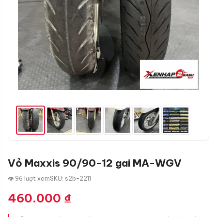
Vỏ Maxxis 90/90-12 gai MA-WGV
👁 96 lượt xem
SKU: s2b-2211
460.000
₫