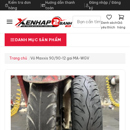
Kiểm tra đơn
Hướng dẫn thanh
Đăng nhập / Đăng
|
|
hàng
toán
ký
Danh sách
Giỏ
yêu thích
hàng
DANH MỤC SẢN PHẨM
Trang chủ
Vỏ Maxxis 90/90-12 gai MA-WGV