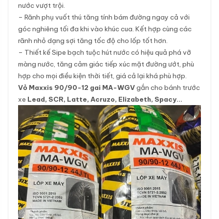
nước vượt trội.
– Rãnh phụ vuốt thú tăng tính bám đường ngay cả với
góc nghiêng tối đa khi vào khúc cua. Kết hợp cùng các
rãnh nhỏ dạng sợi tăng tốc độ cho lốp tốt hơn.
– Thiết kế Sipe bạch tuộc hút nước có hiệu quả phá vỡ
màng nước, tăng cảm giác tiếp xúc mặt đường ướt, phù
hợp cho mọi điều kiện thời tiết, giá cả lại khá phù hợp.
Vỏ Maxxis 90/90-12 gai MA-WGV
gắn cho bánh trước
xe
Lead, SCR, Latte, Acruzo, Elizabeth, Spacy…