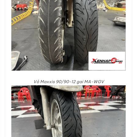
Vỏ Maxxis 90/90-12 gai MA-WGV