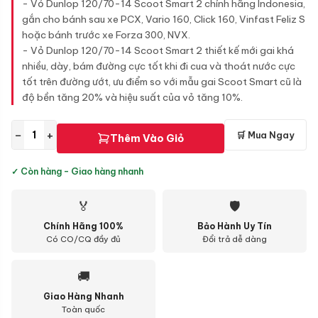
- Vỏ Dunlop 120/70-14 Scoot Smart 2 chính hãng Indonesia,
gắn cho bánh sau xe PCX, Vario 160, Click 160, Vinfast Feliz S
hoặc bánh trước xe Forza 300, NVX.
- Vỏ Dunlop 120/70-14 Scoot Smart 2 thiết kế mới gai khá
nhiều, dày, bám đường cực tốt khi đi cua và thoát nước cực
tốt trên đường ướt, ưu điểm so với mẫu gai Scoot Smart cũ là
độ bền tăng 20% và hiệu suất của vỏ tăng 10%.
−
+
🛒 Mua Ngay
Thêm Vào Giỏ
✓ Còn hàng - Giao hàng nhanh
🏅
🛡
Chính Hãng 100%
Bảo Hành Uy Tín
Có CO/CQ đầy đủ
Đổi trả dễ dàng
🚚
Giao Hàng Nhanh
Toàn quốc