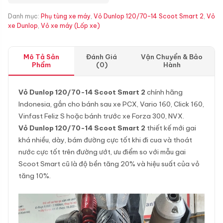
Danh mục:
Phụ tùng xe máy
,
Vỏ Dunlop 120/70-14 Scoot Smart 2
,
Vỏ
xe Dunlop
,
Vỏ xe máy (Lốp xe)
Mô Tả Sản
Đánh Giá
Vận Chuyển & Bảo
Phẩm
(0)
Hành
Vỏ Dunlop 120/70-14 Scoot Smart 2
chính hãng
Indonesia, gắn cho bánh sau xe PCX, Vario 160, Click 160,
Vinfast Feliz S hoặc bánh trước xe Forza 300, NVX.
Vỏ Dunlop 120/70-14 Scoot Smart 2
thiết kế mới gai
khá nhiều, dày, bám đường cực tốt khi đi cua và thoát
nước cực tốt trên đường ướt, ưu điểm so với mẫu gai
Scoot Smart cũ là độ bền tăng 20% và hiệu suất của vỏ
tăng 10%.