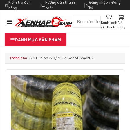
Kiểm tra đơn
Hướng dẫn thanh
Đăng nhập / Đăng
|
|
hàng
toán
ký
Danh sách
Giỏ
yêu thích
hàng
DANH MỤC SẢN PHẨM
Trang chủ
Vỏ Dunlop 120/70-14 Scoot Smart 2