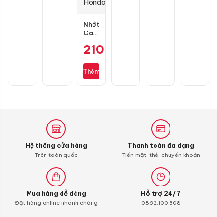
Nhớt
Castrol
Power
210.000
₫
1
Ultimate
Scooter
Thêm
10W30
0,8L
dành
cho
xe
ga
Honda
Hệ thống cửa hàng
Thanh toán đa dạng
Trên toàn quốc
Tiền mặt, thẻ, chuyển khoản
Mua hàng dễ dàng
Hỗ trợ 24/7
Đặt hàng online nhanh chóng
0862.100.308