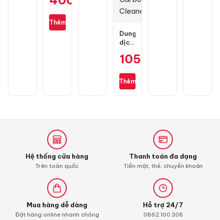
400.000
₫
carbon
sợi
cho
Thêm
Honda
Dung
SH
dịch
vệ
105.000
₫
sinh
buồng
đốt
Thêm
Liqui
Moly
4T
Additive
Shooter,
Carbon
Cleaner
Hệ thống cửa hàng
Thanh toán đa dạng
Trên toàn quốc
Tiền mặt, thẻ, chuyển khoản
Mua hàng dễ dàng
Hỗ trợ 24/7
Đặt hàng online nhanh chóng
0862.100.308