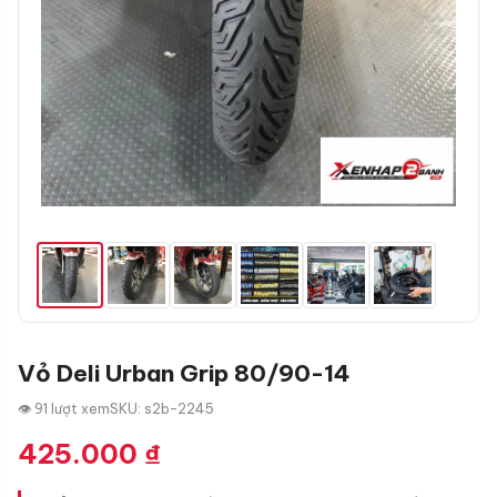
Vỏ Deli Urban Grip 80/90-14
👁 91 lượt xem
SKU: s2b-2245
425.000
₫