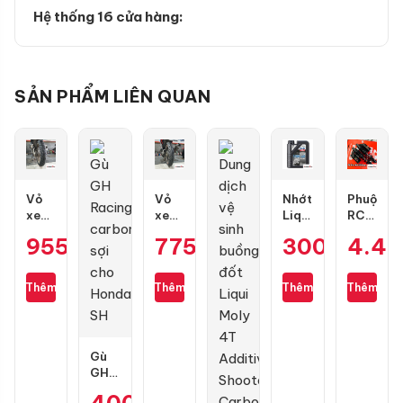
Hệ thống 16 cửa hàng:
SẢN PHẨM LIÊN QUAN
Vỏ
Vỏ
Nhớt
Phuộc
xe
xe
Liqui
RCB
Dunlop
Dunlop
Moly
Flow
955.000
₫
775.000
₫
300.000
4.4
₫
GT601
TT902
Motorbike
Pro
size
size
Street
cho
110/70-
100/70-
4T
Air
Thêm
Thêm
Thêm
Thêm
17
17
10W40
Blade
1L
Gù
GH
Racing