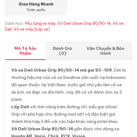
Giao Hàng Nhanh
Toàn quốc
Danh mục:
Phụ tùng xe máy
,
Vỏ Deli Urban Grip 80/90-14
,
Vỏ xe
Deli
,
Vỏ xe máy (Lốp xe)
Mô Tả Sản
Đánh Giá
Vận Chuyển & Bảo
Phẩm
(0)
Hành
Vỏ xe Deli Urban Grip 80/90-14 mã gai SC-109
, Deli là
thương hiệu mẹ của vỏ xe Swallow sản xuất tại Indonesia
đã quen thuộc tại Việt Nam, trước giờ chủ yếu làm vỏ xe
du lịch, xe đạp, xe địa hình…nay đã có vỏ dành cho xe 2
bánh.
Lốp Deli
với tính năng bám đường tốt, kiểu gai Urban
Grip rất phù hợp cho đường mưa ướt và đặc biệt giá
thành khá hợp lí đối với các hiệu khác cùng phân khúc.
Vỏ Deli Urban Grip
80/90-14
gắn được cho dòng xe:
Honda AB, Vario, Click, PCX, Vision.
..