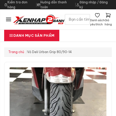
Kiểm tra đơn
Hướng dẫn thanh
Đăng nhập / Đăng
|
|
hàng
toán
ký
Danh sách
Giỏ
yêu thích
hàng
DANH MỤC SẢN PHẨM
Trang chủ
Vỏ Deli Urban Grip 80/90-14