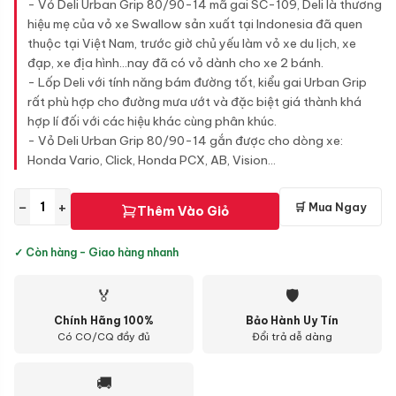
- Vỏ Deli Urban Grip 80/90-14 mã gai SC-109, Deli là thương
hiệu mẹ của vỏ xe Swallow sản xuất tại Indonesia đã quen
thuộc tại Việt Nam, trước giờ chủ yếu làm vỏ xe du lịch, xe
đạp, xe địa hình...nay đã có vỏ dành cho xe 2 bánh.
- Lốp Deli với tính năng bám đường tốt, kiểu gai Urban Grip
rất phù hợp cho đường mưa ướt và đặc biệt giá thành khá
hợp lí đối với các hiệu khác cùng phân khúc.
- Vỏ Deli Urban Grip 80/90-14 gắn được cho dòng xe:
Honda Vario, Click, Honda PCX, AB, Vision...
−
+
🛒 Mua Ngay
Thêm Vào Giỏ
✓ Còn hàng - Giao hàng nhanh
🏅
🛡
Chính Hãng 100%
Bảo Hành Uy Tín
Có CO/CQ đầy đủ
Đổi trả dễ dàng
🚚