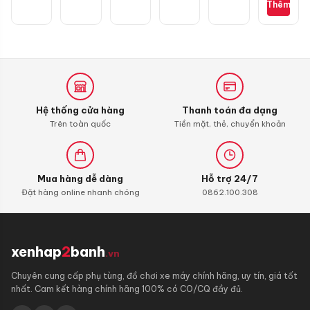
là:
Thêm
Wave,
cương
130
Exciter
hiện
90.000
Dream,
3D
mắc
135
tại
Future
chính
là:
hãng
45.000 
Hệ thống cửa hàng
Thanh toán đa dạng
Trên toàn quốc
Tiền mặt, thẻ, chuyển khoản
Mua hàng dễ dàng
Hỗ trợ 24/7
Đặt hàng online nhanh chóng
0862.100.308
xenhap
2
banh
.vn
Chuyên cung cấp phụ tùng, đồ chơi xe máy chính hãng, uy tín, giá tốt
nhất. Cam kết hàng chính hãng 100% có CO/CQ đầy đủ.