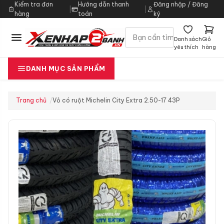
Kiểm tra đơn
Hướng dẫn thanh
Đăng nhập / Đăng
|
|
hàng
toán
ký
Danh sách
Giỏ
yêu thích
hàng
DANH MỤC SẢN PHẨM
Trang chủ
Vỏ có ruột Michelin City Extra 2.50-17 43P