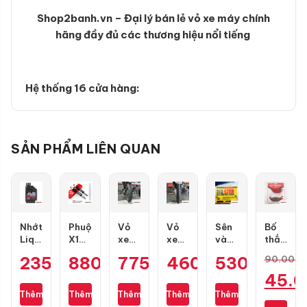
Shop2banh.vn – Đại lý bán lẻ vỏ xe máy chính
hãng đầy đủ các thương hiệu nổi tiếng
Hệ thống 16 cửa hàng:
SẢN PHẨM LIÊN QUAN
Nhớt
Phuộc
Vỏ
Vỏ
Sên
Bố
Liqui
X1R
xe
xe
vàng
thắng
Motorbike
Nice
Dunlop
Maxxis
DID
đĩa
235.000
880.000
₫
775.000
₫
460.000
₫
530.000
₫
₫
90.000
10W40
màu
TT902
80/90-
9 ly
RCB
Giá
45.
Formula
đen
size
17
428D
trước
0.8L
mới
100/70-
gai
(chính
1 pis
gốc
Thêm
Thêm
Thêm
Thêm
Thêm
Giá
cho
17
kim
hãng)
cho