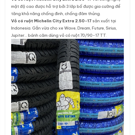
mật độ cao được hỗ trợ bởi 3 lớp bố được gia cường để
tăng khả năng chống đinh, chống đâm thủng.
Vỏ có ruột Michelin City Extra 2.50-17
sản xuất tại
Indonesia. Gắn vừa cho xe Wave, Dream, Future, Sirius,
Jupiter… bánh căm dùng vỏ có ruột 70/90-17 TT.