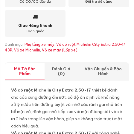
Có CO/CQ đầy đủ
Đổi trả dễ dàng
🚚
Giao Hàng Nhanh
Toàn quốc
Danh mục:
Phụ tùng xe máy
,
Vỏ có ruột Michelin City Extra 2.50-17
43P
,
Vỏ xe Michelin
,
Vỏ xe máy (Lốp xe)
Mô Tả Sản
Đánh Giá
Vận Chuyển & Bảo
Phẩm
(0)
Hành
Vỏ có ruột Michelin City Extra 2.50-17
thiết kế dành
cho các cung đường ẩm ướt, có độ ổn định và khả năng
xử lý nước trên đường tuyệt vời nhờ các rãnh gai nhỏ trên
bề mặt vỏ, rãnh gai nhỏ tiếp xúc với mặt đường ướt và xé
ra 2 bên trong lúc vận hành, giúp xe không trơn trượt một
cách hiệu quả.
Vỏ có ruột Michelin City Extra 2.50-17
với công nghệ