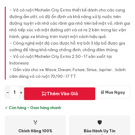
- Vỏ có ruột Michelin City Extra thiết kế dành cho các cung
đường ẩm ướt, có độ ổn định và khả năng xử lý nước trên
đường tuyệt vời nhờ các rãnh gai nhỏ trên bề mặt vỏ, rãnh gai
nhỏ tiếp xúc với mặt đường ướt và xé ra 2 bên trong lúc vận
hành, giúp xe không trơn trượt một cách hiệu quả.
- Công nghệ mật độ cao được hỗ trợ bởi 3 lớp bố được gia
cường để tăng khả năng chống đinh, chống đâm thủng.
- Vỏ có ruột Michelin City Extra 2.50-17 sản xuất tại
Indonesia.
- Gắn vừa cho xe Wave, Dream, Future, Sirius, Jupiter... bánh
căm dùng vỏ có ruột 70/90-17 TT.
−
+
🛒 Mua Ngay
Thêm Vào Giỏ
✓ Còn hàng - Giao hàng nhanh
🏅
🛡
Chính Hãng 100%
Bảo Hành Uy Tín