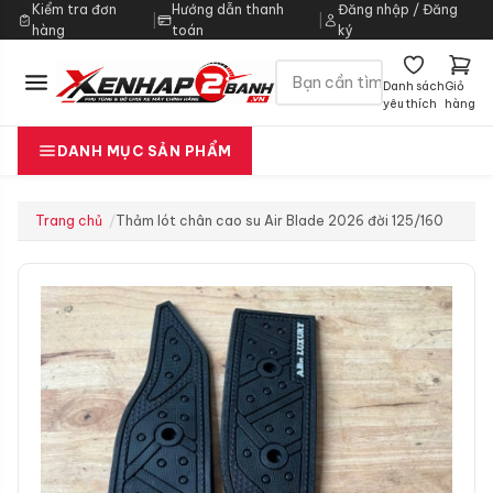
Kiểm tra đơn
Hướng dẫn thanh
Đăng nhập / Đăng
|
|
hàng
toán
ký
Danh sách
Giỏ
yêu thích
hàng
DANH MỤC SẢN PHẨM
Trang chủ
Thảm lót chân cao su Air Blade 2026 đời 125/160