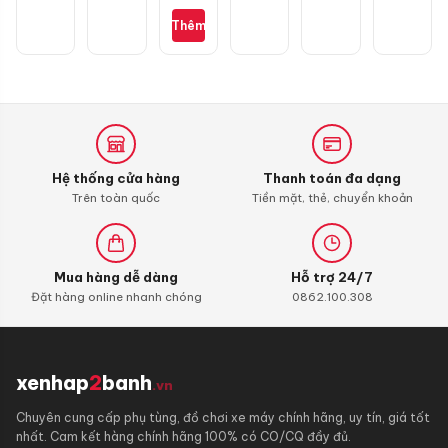
S110,
Thêm
RSX
110,
Blade
110,
Alpha
110
(bình
xăng
Hệ thống cửa hàng
Thanh toán đa dạng
con)
Trên toàn quốc
Tiền mặt, thẻ, chuyển khoản
Mua hàng dễ dàng
Hỗ trợ 24/7
Đặt hàng online nhanh chóng
0862.100.308
xenhap
2
banh
.vn
Chuyên cung cấp phụ tùng, đồ chơi xe máy chính hãng, uy tín, giá tốt
nhất. Cam kết hàng chính hãng 100% có CO/CQ đầy đủ.