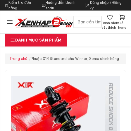
Kiểm tra đơn
Hướng dẫn thanh
Đăng nhập / Đăng
|
|
hàng
toán
ký
Danh sách
Giỏ
yêu thích
hàng
DANH MỤC SẢN PHẨM
Trang chủ
Phuộc X1R Standard cho Winner, Sonic chính hãng