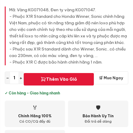
Mã: Vàng KG071048, Đen ty vàng KG071047.
- Phuộc X1R Standard cho Honda Winner, Sonic chính hãng
Việt Nam, phuộc có tín năng tăng giảm độ nén loxo phù hợp
cho việc canh chỉnh tuỳ theo nhu cầu sử dụng của mỗi người,
thiết kế loxo to nhìn cứng cáp khi lên xe và ty phuộc được mạ
vàng rất đẹp, giá thành cũng khá tốt trong cùng phân khúc.
- Phuộc sau X1R Standard dành cho Winner, Sonic...có chiều
cao 230mm, có các màu: vàng, đen ty vàng, ...
- Phuộc X1R C được bảo hành chính hãng 1 năm.
−
+
🛒 Mua Ngay
Thêm Vào Giỏ
✓ Còn hàng - Giao hàng nhanh
🏅
🛡
Chính Hãng 100%
Bảo Hành Uy Tín
Có CO/CQ đầy đủ
Đổi trả dễ dàng