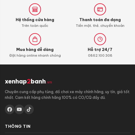
Carbon
Cleaner
Hệ thống cửa hàng
Thanh toán đa dạng
Trên toàn quốc
Tiền mặt, thẻ, chuyển khoản
Mua hàng dễ dàng
Hỗ trợ 24/7
Đặt hàng online nhanh chóng
0862.100.308
xenhap
2
banh
.vn
Chuyên cung cấp phụ tùng, đồ chơi xe máy chính hãng, uy tín, giá tốt
nhất. Cam kết hàng chính hãng 100% có CO/CQ đầy đủ.
THÔNG TIN