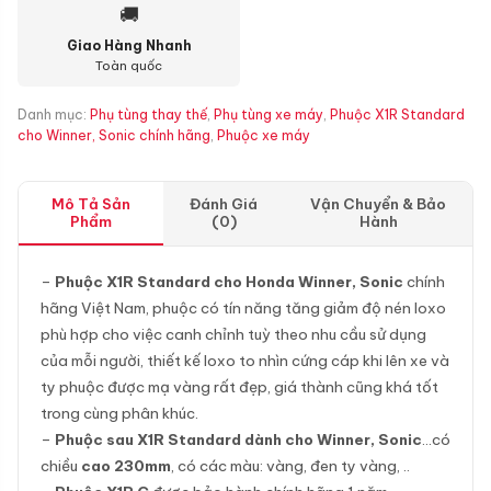
🚚
Giao Hàng Nhanh
Toàn quốc
Danh mục:
Phụ tùng thay thế
,
Phụ tùng xe máy
,
Phuộc X1R Standard
cho Winner, Sonic chính hãng
,
Phuộc xe máy
Mô Tả Sản
Đánh Giá
Vận Chuyển & Bảo
Phẩm
(0)
Hành
–
Phuộc X1R Standard cho Honda Winner, Sonic
chính
hãng Việt Nam, phuộc có tín năng tăng giảm độ nén loxo
phù hợp cho việc canh chỉnh tuỳ theo nhu cầu sử dụng
của mỗi người, thiết kế loxo to nhìn cứng cáp khi lên xe và
ty phuộc được mạ vàng rất đẹp, giá thành cũng khá tốt
trong cùng phân khúc.
–
Phuộc sau X1R Standard dành cho Winner, Sonic
…có
chiều
cao 230mm
, có các màu: vàng, đen ty vàng, ..