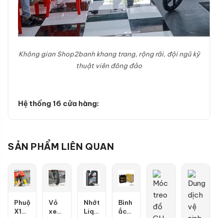
Không gian Shop2banh khang trang, rộng rãi, đội ngũ kỹ
thuật viên đông đảo
Hệ thống 16 cửa hàng:
SẢN PHẨM LIÊN QUAN
Phuộc
Vỏ
Nhớt
Bình
X1R
xe
Liqui
ắc