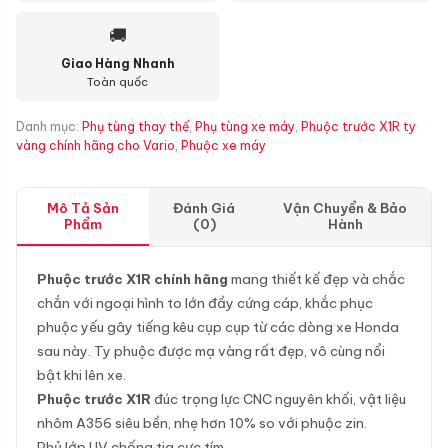
🚚
Giao Hàng Nhanh
Toàn quốc
Danh mục:
Phụ tùng thay thế
,
Phụ tùng xe máy
,
Phuộc trước X1R ty
vàng chính hãng cho Vario
,
Phuộc xe máy
Mô Tả Sản
Đánh Giá
Vận Chuyển & Bảo
Phẩm
(0)
Hành
Phuộc trước X1R chính hãng
mang thiết kế đẹp và chắc
chắn với ngoại hình to lớn đầy cứng cáp, khắc phục
phuộc yếu gây tiếng kêu cụp cụp từ các dòng xe Honda
sau này. Ty phuộc được mạ vàng rất đẹp, vô cùng nổi
bật khi lên xe.
Phuộc trước X1R
đúc trọng lực CNC nguyên khối, vật liệu
nhôm A356 siêu bền, nhẹ hơn 10% so với phuộc zin.
Phủ lớp UV chống tia cực tím.