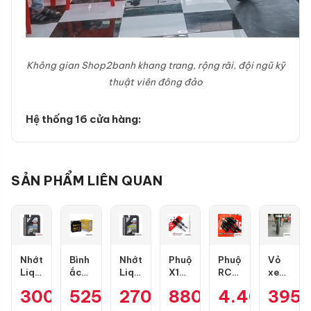
Không gian Shop2banh khang trang, rộng rãi, đội ngũ kỹ
thuật viên đông đảo
Hệ thống 16 cửa hàng:
SẢN PHẨM LIÊN QUAN
Nhớt
Bình
Nhớt
Phuộc
Phuộc
Vỏ
Liqui
ắc
Liqui
X1R
RCB
xe
Moly
quy
Moly
Nice
Flow
Maxxis
300.000
525.000
₫
270.000
₫
880.000
₫
4.400.00
₫
395
Motorbike
GS
Motorbike
màu
Pro
70/90-
Street
GT7A-
Scooter
đen
cho
17