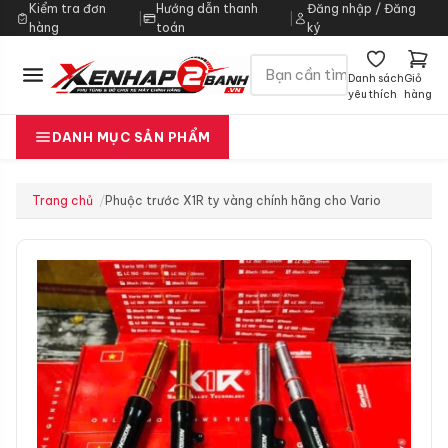
Kiểm tra đơn
Hướng dẫn thanh
Đăng nhập / Đăng
|
|
hàng
toán
ký
Danh sách
Giỏ
yêu thích
hàng
DANH MỤC SẢN PHẨM
Trang chủ
Phuộc trước X1R ty vàng chính hãng cho Vario