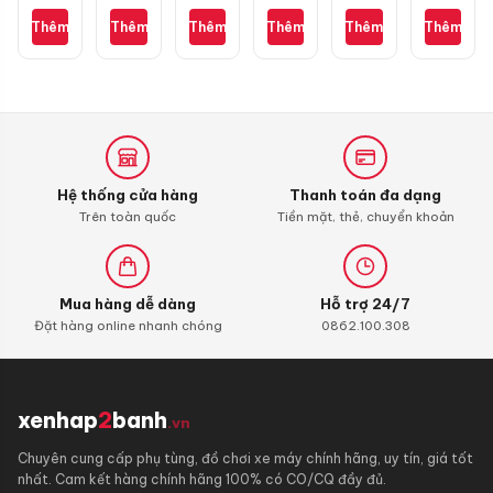
4T
H
10W40
mới
Air
gai
Thêm
Thêm
Thêm
Thêm
Thêm
Thêm
10W40
1L
cho
Blade
kim
1L
Wave,
cương
Dream,
3D
Future
chính
hãng
Hệ thống cửa hàng
Thanh toán đa dạng
Trên toàn quốc
Tiền mặt, thẻ, chuyển khoản
Mua hàng dễ dàng
Hỗ trợ 24/7
Đặt hàng online nhanh chóng
0862.100.308
xenhap
2
banh
.vn
Chuyên cung cấp phụ tùng, đồ chơi xe máy chính hãng, uy tín, giá tốt
nhất. Cam kết hàng chính hãng 100% có CO/CQ đầy đủ.