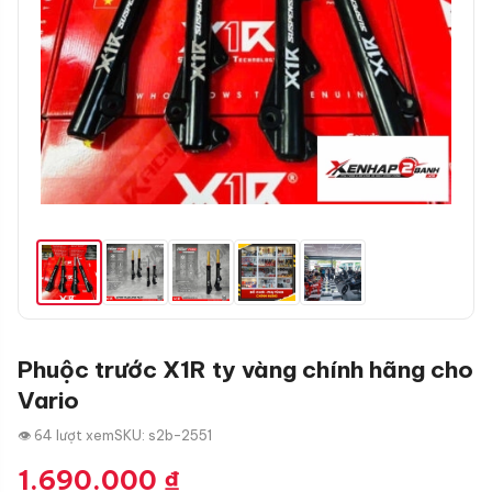
Phuộc trước X1R ty vàng chính hãng cho
Vario
👁 64 lượt xem
SKU: s2b-2551
1.690.000
₫