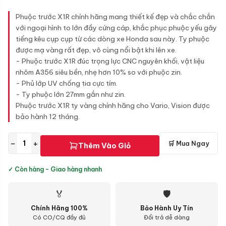
Phuộc trước X1R chính hãng mang thiết kế đẹp và chắc chắn
với ngoại hình to lớn đầy cứng cáp, khắc phục phuộc yếu gây
tiếng kêu cụp cụp từ các dòng xe Honda sau này. Ty phuộc
được mạ vàng rất đẹp, vô cùng nổi bật khi lên xe.
- Phuộc trước X1R đúc trọng lực CNC nguyên khối, vật liệu
nhôm A356 siêu bền, nhẹ hơn 10% so với phuộc zin.
- Phủ lớp UV chống tia cực tím.
- Ty phuộc lớn 27mm gắn như zin.
Phuộc trước X1R ty vàng chính hãng cho Vario, Vision được
bảo hành 12 tháng.
−
+
🛒 Mua Ngay
Thêm Vào Giỏ
✓ Còn hàng - Giao hàng nhanh
🏅
🛡
Chính Hãng 100%
Bảo Hành Uy Tín
Có CO/CQ đầy đủ
Đổi trả dễ dàng