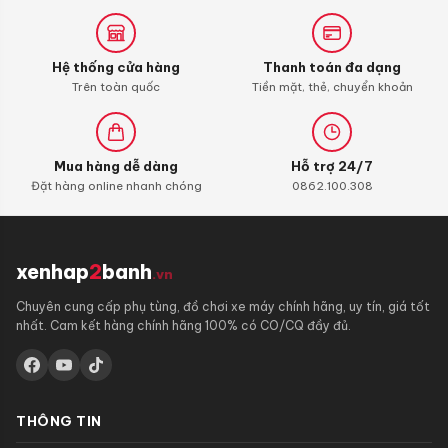
Hệ thống cửa hàng
Thanh toán đa dạng
Trên toàn quốc
Tiền mặt, thẻ, chuyển khoản
Mua hàng dễ dàng
Hỗ trợ 24/7
Đặt hàng online nhanh chóng
0862.100.308
xenhap
2
banh
.vn
Chuyên cung cấp phụ tùng, đồ chơi xe máy chính hãng, uy tín, giá tốt
nhất. Cam kết hàng chính hãng 100% có CO/CQ đầy đủ.
THÔNG TIN