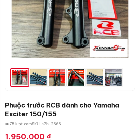
Phuộc trước RCB dành cho Yamaha
Exciter 150/155
👁 75 lượt xem
SKU: s2b-2363
1.950.000
₫