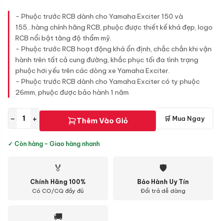
- Phuộc trước RCB dành cho Yamaha Exciter 150 và
155...hàng chính hãng RCB, phuộc được thiết kế khá đẹp, logo
RCB nổi bật tăng độ thẩm mỹ.
- Phuộc trước RCB hoạt động khá ổn định, chắc chắn khi vận
hành trên tất cả cung đường, khắc phục tối đa tình trạng
phuộc hơi yếu trên các dòng xe Yamaha Exciter.
- Phuộc trước RCB dành cho Yamaha Exciter có ty phuộc
26mm, phuộc được bảo hành 1 năm
−
+
🛒 Mua Ngay
Thêm Vào Giỏ
✓ Còn hàng - Giao hàng nhanh
🏅
🛡
Chính Hãng 100%
Bảo Hành Uy Tín
Có CO/CQ đầy đủ
Đổi trả dễ dàng
🚚