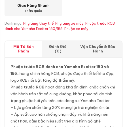
Giao Hàng Nhanh
Toàn quốc
Danh mục:
Phụ tùng thay thế
,
Phụ tùng xe máy
,
Phuộc trước RCB
dành cho Yamaha Exciter 150/155
,
Phuộc xe máy
Mô Tả Sản
Đánh Giá
Vận Chuyển & Bảo
Phẩm
(0)
Hành
Phuộc trước RCB dành cho Yamaha Exciter 150 và
155
…hàng chính hãng RCB, phuộc được thiết kế khá đẹp,
logo RCB nổi bật tăng độ thẩm mỹ.
Phuộc trước RCB
hoạt động khá ổn định, chắc chắn khi
vận hành trên tất cả cung đường, khắc phục tối đa tình
trạng phuộc hơi yếu trên các dòng xe Yamaha Exciter.
– Lực giảm chấn tăng 20% mang lại trải nghiệm êm ái.
– Áp suất cao hơn chống chạm đáy và khả năng nén
chặt hơn, đảm bảo hiệu suất trên địa hình gồ ghề.