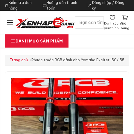
Kiểm tra đơn
Hướng dẫn thanh
Đăng nhập / Đăng
|
|
hàng
toán
ký
Danh sách
Giỏ
yêu thích
hàng
DANH MỤC SẢN PHẨM
Trang chủ
Phuộc trước RCB dành cho Yamaha Exciter 150/155