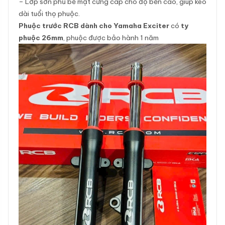
– Lớp sơn phủ bề mặt cứng cáp cho độ bền cao, giúp kéo
dài tuổi thọ phuộc.
Phuộc trước RCB dành cho Yamaha Exciter
có
ty
phuộc 26mm
, phuộc được bảo hành 1 năm