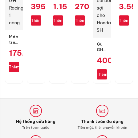
Maxxis
Dunlop
Moly
Flow
395.000
1.154.000
₫
270.000
₫
₫
3.55
70/90-
Scoot
Motorbike
S
17
Smart
Scooter
cho
gai
130/70-
10W40
Air
Thêm
Thêm
Thêm
Thêm
kim
13
1L
Blade
cương
3D
Móc
treo
Gù
đồ
GH
175.000
₫
GH
Racing
400.000
₫
Racing
carbon
1
sợi
Thêm
càng
cho
Thêm
Honda
SH
Hệ thống cửa hàng
Thanh toán đa dạng
Trên toàn quốc
Tiền mặt, thẻ, chuyển khoản