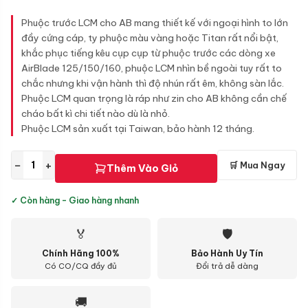
Phuộc trước LCM cho AB mang thiết kế với ngoại hình to lớn
đầy cứng cáp, ty phuộc màu vàng hoặc Titan rất nổi bật,
khắc phục tiếng kêu cụp cụp từ phuộc trước các dòng xe
AirBlade 125/150/160, phuộc LCM nhìn bề ngoài tuy rất to
chắc nhưng khi vận hành thì độ nhún rất êm, không sàn lắc.
Phuộc LCM quan trọng là ráp như zin cho AB không cần chế
cháo bất kì chi tiết nào dù là nhỏ.
Phuộc LCM sản xuất tại Taiwan, bảo hành 12 tháng.
−
+
🛒 Mua Ngay
Thêm Vào Giỏ
✓ Còn hàng - Giao hàng nhanh
🏅
🛡
Chính Hãng 100%
Bảo Hành Uy Tín
Có CO/CQ đầy đủ
Đổi trả dễ dàng
🚚