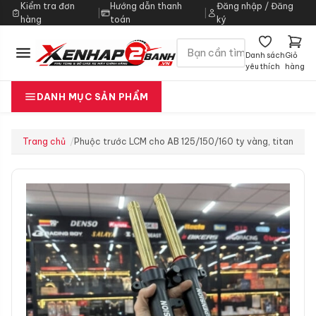
Kiểm tra đơn
Hướng dẫn thanh
Đăng nhập / Đăng
|
|
hàng
toán
ký
Danh sách
Giỏ
yêu thích
hàng
DANH MỤC SẢN PHẨM
Trang chủ
Phuộc trước LCM cho AB 125/150/160 ty vàng, titan