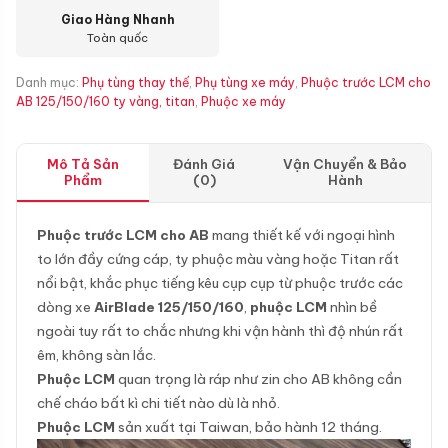
Giao Hàng Nhanh
Toàn quốc
Danh mục:
Phụ tùng thay thế
,
Phụ tùng xe máy
,
Phuộc trước LCM cho
AB 125/150/160 ty vàng, titan
,
Phuộc xe máy
Mô Tả Sản
Đánh Giá
Vận Chuyển & Bảo
Phẩm
(0)
Hành
Phuộc trước LCM cho AB
mang thiết kế với ngoại hình
to lớn đầy cứng cáp, ty phuộc màu vàng hoặc Titan rất
nổi bật, khắc phục tiếng kêu cụp cụp từ phuộc trước các
dòng xe
AirBlade 125/150/160
,
phuộc LCM
nhìn bề
ngoài tuy rất to chắc nhưng khi vận hành thì độ nhún rất
êm, không sàn lắc.
Phuộc LCM
quan trọng là ráp như zin cho AB không cần
chế cháo bất kì chi tiết nào dù là nhỏ.
Phuộc LCM
sản xuất tại Taiwan, bảo hành 12 tháng.