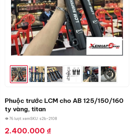
Phuộc trước LCM cho AB 125/150/160
ty vàng, titan
👁 76 lượt xem
SKU: s2b-2108
2.400.000
₫