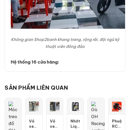
Không gian Shop2banh khang trang, rộng rãi, đội ngũ kỹ
thuật viên đông đảo
Hệ thống 16 cửa hàng:
SẢN PHẨM LIÊN QUAN
Vỏ
Vỏ
Nhớt
Phuộc
xe
xe
Liqui
RCB