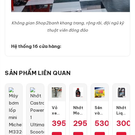
Không gian Shop2banh khang trang, rộng rãi, đội ngũ kỹ
thuật viên đông đảo
Hệ thống 16 cửa hàng:
SẢN PHẨM LIÊN QUAN
Vỏ
Nhớt
Sên
Nhớt
xe
Motul
vàng
Liqui
Maxxis
7100
DID
Moly
395.000
295.000
₫
530.000
₫
300
₫
70/90-
10W50
9 ly
Motorbik
17
4T
428D
Street
gai
1L
(chính
4T