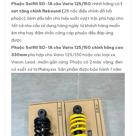
Phuộc Solfili SD-1A cho Vario 125/150
chính hãng có
1
nút tăng chỉnh Rebound (
28 nấc điều chỉnh đồ hồi
phuộc), bình dầu liền cho hiệu suất vượt trội, phù hợp cho
tất cả nhu cầu sử dụng hàng ngày từ khách hàng muốn
êm nhẹ hay đầm chắc cứng cáp phuộc đều đáp ứng
được.
Phuộc Solfili SD-1A cho Vario 125/150 chính hãng cao
330mm
phù hợp cho Vario 125/150 hoặc các loại xe
Vision, Lead…muốn gắn cùng. Phuộc có 2 màu: vàng, đen
có xuất xứ từ Malaysia. Sản phẩm được bảo hành 1 năm.