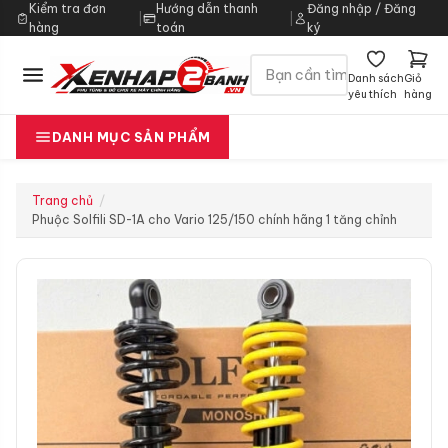
Kiểm tra đơn
Hướng dẫn thanh
Đăng nhập / Đăng
|
|
hàng
toán
ký
Danh sách
Giỏ
yêu thích
hàng
DANH MỤC SẢN PHẨM
Trang chủ
Phuộc Solfili SD-1A cho Vario 125/150 chính hãng 1 tăng chỉnh