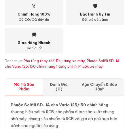
🏅
🛡
Chính Hãng 100%
Bảo Hành Uy Tín
Có CO/CQ đầy đủ
Đổi trả dễ dàng
🚚
Giao Hàng Nhanh
Toàn quốc
Danh mục:
Phụ tùng thay thế
,
Phụ tùng xe máy
,
Phuộc Solfili SD-1A
cho Vario 125/150 chính hãng 1 tăng chỉnh
,
Phuộc xe máy
Mô Tả Sản
Đánh Giá
Vận Chuyển & Bảo
Phẩm
(0)
Hành
Phuộc Solfili SD-1A cho Vario 125/150 chính hãng
–
thương hiệu mới từ RCB, sản phẩm được sản xuất chung
nhà máy, chung tiêu chuẩn từ RCB với giá cả phù hợp hơn
dành cho người tiêu dùng.