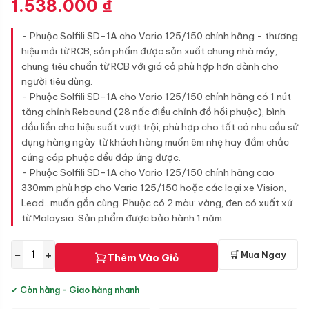
1.538.000
₫
- Phuộc Solfili SD-1A cho Vario 125/150 chính hãng - thương
hiệu mới từ RCB, sản phẩm được sản xuất chung nhà máy,
chung tiêu chuẩn từ RCB với giá cả phù hợp hơn dành cho
người tiêu dùng.
- Phuộc Solfili SD-1A cho Vario 125/150 chính hãng có 1 nút
tăng chỉnh Rebound (28 nấc điều chỉnh đồ hồi phuộc), bình
dầu liền cho hiệu suất vượt trội, phù hợp cho tất cả nhu cầu sử
dụng hàng ngày từ khách hàng muốn êm nhẹ hay đầm chắc
cứng cáp phuộc đều đáp ứng được.
- Phuộc Solfili SD-1A cho Vario 125/150 chính hãng cao
330mm phù hợp cho Vario 125/150 hoặc các loại xe Vision,
Lead...muốn gắn cùng. Phuộc có 2 màu: vàng, đen có xuất xứ
từ Malaysia. Sản phẩm được bảo hành 1 năm.
−
+
🛒 Mua Ngay
Thêm Vào Giỏ
✓ Còn hàng - Giao hàng nhanh