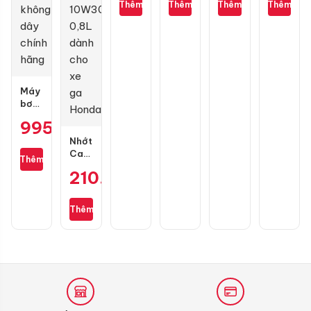
Thêm
Thêm
Thêm
Thêm
kim
hãng)
10W40
cương
130
1L
3D
mắc
Máy
bơm
lốp
995.000
₫
mini
Michelin
Nhớt
M3325
Castrol
Thêm
không
Power
210.000
₫
dây
1
chính
Ultimate
hãng
Scooter
Thêm
10W30
0,8L
dành
cho
xe
ga
Honda