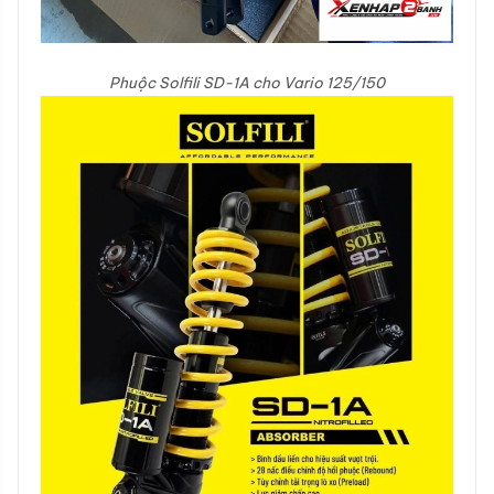
Phuộc Solfili SD-1A cho Vario 125/150