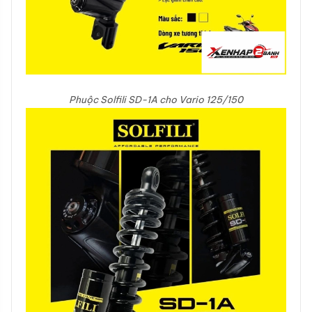
Phuộc Solfili SD-1A cho Vario 125/150