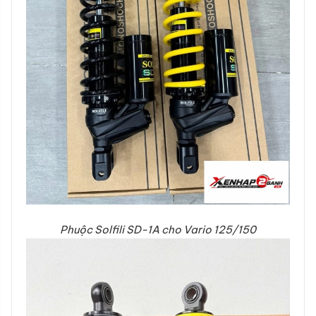
Phuộc Solfili SD-1A cho Vario 125/150