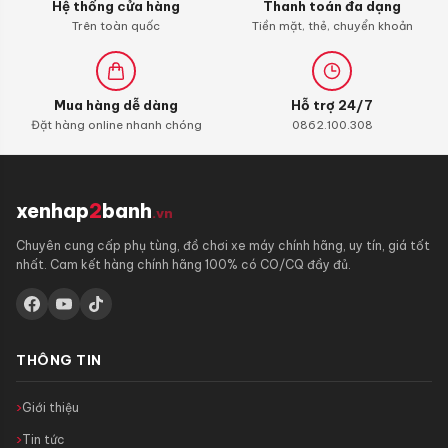
Hệ thống cửa hàng
Thanh toán đa dạng
Trên toàn quốc
Tiền mặt, thẻ, chuyển khoản
Mua hàng dễ dàng
Hỗ trợ 24/7
Đặt hàng online nhanh chóng
0862.100.308
xenhap
2
banh
.vn
Chuyên cung cấp phụ tùng, đồ chơi xe máy chính hãng, uy tín, giá tốt
nhất. Cam kết hàng chính hãng 100% có CO/CQ đầy đủ.
THÔNG TIN
Giới thiệu
Tin tức