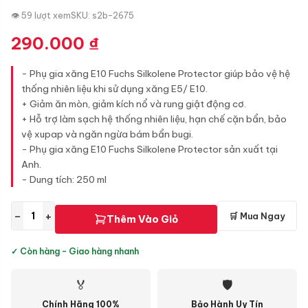
👁 59 lượt xem
SKU: s2b-2675
290.000
₫
- Phụ gia xăng E10 Fuchs Silkolene Protector giúp bảo vệ hệ
thống nhiên liệu khi sử dụng xăng E5/ E10.
+ Giảm ăn mòn, giảm kích nổ và rung giật động cơ.
+ Hỗ trợ làm sạch hệ thống nhiên liệu, hạn chế cặn bẩn, bảo
vệ xupap và ngăn ngừa bám bẩn bugi.
- Phụ gia xăng E10 Fuchs Silkolene Protector sản xuất tại
Anh.
- Dung tích: 250 ml
−
+
🛒 Mua Ngay
Thêm Vào Giỏ
✓ Còn hàng - Giao hàng nhanh
🏅
🛡
Chính Hãng 100%
Bảo Hành Uy Tín