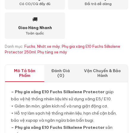
Có CO/CQ đầy đủ
Đổi trả dễ dàng
🚚
Giao Hàng Nhanh
Toàn quốc
Danh mục:
Fuchs
,
Nhớt xe máy
,
Phụ gia xăng E10 Fuchs Silkolene
Protector 250ml
,
Phụ tùng xe máy
Mô Tả Sản
Đánh Giá
Vận Chuyển & Bảo
Phẩm
(0)
Hành
– Phụ gia xăng E10 Fuchs Silkolene Protector
giúp
bảo vệ hệ thống nhiên liệu khi sử dụng xăng E5/ E10.
+ Giảm ăn mòn, giảm kích nổ và rung giật động cơ.
+ Hỗ trợ làm sạch hệ thống nhiên liệu, hạn chế cặn bẩn,
bảo vệ xupap và ngăn ngừa bám bẩn bugi.
– Phụ gia xăng E10 Fuchs Silkolene Protector
sản