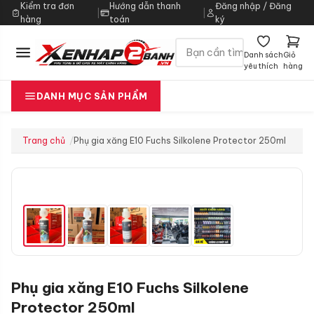
Kiểm tra đơn
Hướng dẫn thanh
Đăng nhập / Đăng
|
|
hàng
toán
ký
Danh sách
Giỏ
yêu thích
hàng
DANH MỤC SẢN PHẨM
Trang chủ
Phụ gia xăng E10 Fuchs Silkolene Protector 250ml
Phụ gia xăng E10 Fuchs Silkolene
Protector 250ml