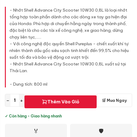
- Nhớt Shell Advance City Scooter 10W30 0,8L là loại nhớt
tổng hợp toàn phần dành cho các dòng xe tay ga hiện đại
của Honda. Phù hợp di chuyển hằng ngày trong thành phố,
đặc biệt là cho các tài xế công nghệ, xe giao hàng, dừng
chạy liên tục,......
- Với công nghệ độc quyền Shell Pureplus - chiết xuất khí tự
nhiên thành dầu gốc siêu sạch tinh khiết đến 99,5% cho hiệu
suất tối đa và bảo vệ động cơ vượt trội.
- Nhớt Shell Advance City Scooter 10W30 0,8L xuất sứ tại
Thái Lan.
- Dung tích: 800 ml
−
+
🛒 Mua Ngay
Thêm Vào Giỏ
✓ Còn hàng - Giao hàng nhanh
🏅
🛡