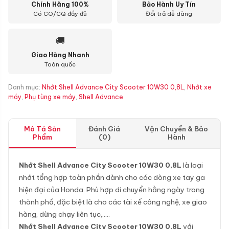
Chính Hãng 100%
Bảo Hành Uy Tín
Có CO/CQ đầy đủ
Đổi trả dễ dàng
🚚
Giao Hàng Nhanh
Toàn quốc
Danh mục:
Nhớt Shell Advance City Scooter 10W30 0,8L
,
Nhớt xe
máy
,
Phụ tùng xe máy
,
Shell Advance
Mô Tả Sản
Đánh Giá
Vận Chuyển & Bảo
Phẩm
(0)
Hành
Nhớt Shell Advance City Scooter 10W30 0,8L
là loại
nhớt tổng hợp toàn phần dành cho các dòng xe tay ga
hiện đại của Honda. Phù hợp di chuyển hằng ngày trong
thành phố, đặc biệt là cho các tài xế công nghệ, xe giao
hàng, dừng chạy liên tục,…..
Nhớt Shell Advance City Scooter 10W30 0,8L
với