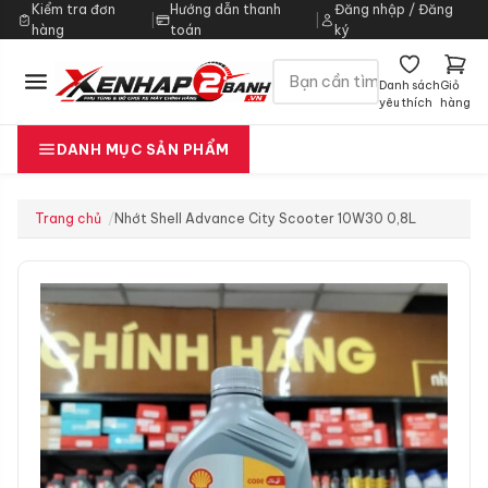
Kiểm tra đơn
Hướng dẫn thanh
Đăng nhập / Đăng
|
|
hàng
toán
ký
Danh sách
Giỏ
yêu thích
hàng
DANH MỤC SẢN PHẨM
Trang chủ
Nhớt Shell Advance City Scooter 10W30 0,8L