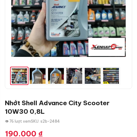
Nhớt Shell Advance City Scooter
10W30 0,8L
👁 76 lượt xem
SKU: s2b-2484
190.000
₫