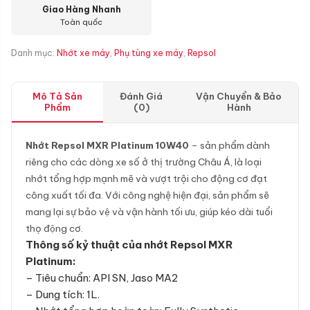
Giao Hàng Nhanh
Toàn quốc
Danh mục:
Nhớt xe máy
,
Phụ tùng xe máy
,
Repsol
Mô Tả Sản
Đánh Giá
Vận Chuyển & Bảo
Phẩm
(0)
Hành
Nhớt Repsol MXR Platinum 10W40
– sản phẩm dành
riêng cho các dòng xe số ở thị trường Châu Á, là loại
nhớt tổng hợp mạnh mẽ và vượt trội cho động cơ đạt
công xuất tối đa. Với công nghệ hiện đại, sản phẩm sẽ
mang lại sự bảo vệ và vận hành tối ưu, giúp kéo dài tuổi
thọ động cơ.
Thông số kỷ thuật của nhớt Repsol MXR
Platinum:
– Tiêu chuẩn: API SN, Jaso MA2
– Dung tích: 1L.