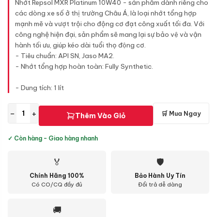
Nhớt Repsol MXR Platinum 10W40 - sản phẩm dành riêng cho
các dòng xe số ở thị trường Châu Á, là loại nhớt tổng hợp
mạnh mẽ và vượt trội cho động cơ đạt công xuất tối đa. Với
công nghệ hiện đại, sản phẩm sẽ mang lại sự bảo vệ và vận
hành tối ưu, giúp kéo dài tuổi thọ động cơ.
- Tiêu chuẩn: API SN, Jaso MA2.
- Nhớt tổng hợp hoàn toàn: Fully Synthetic.
- Dung tích: 1 lít
−
+
🛒 Mua Ngay
Thêm Vào Giỏ
✓ Còn hàng - Giao hàng nhanh
🏅
🛡
Chính Hãng 100%
Bảo Hành Uy Tín
Có CO/CQ đầy đủ
Đổi trả dễ dàng
🚚