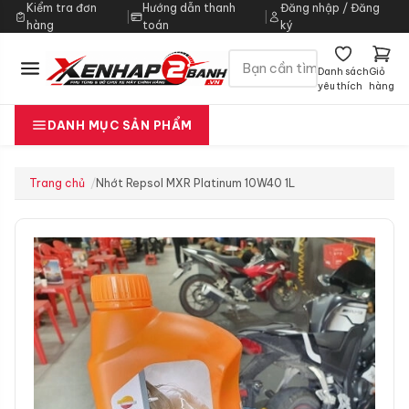
Kiểm tra đơn
Hướng dẫn thanh
Đăng nhập / Đăng
|
|
hàng
toán
ký
Danh sách
Giỏ
yêu thích
hàng
DANH MỤC SẢN PHẨM
Trang chủ
Nhớt Repsol MXR Platinum 10W40 1L