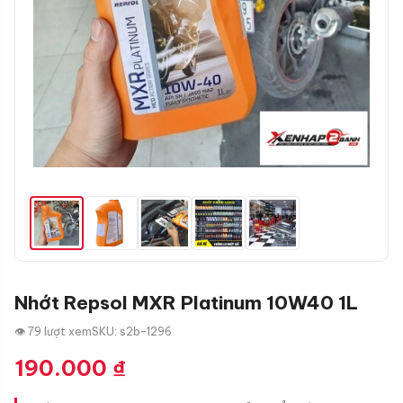
Nhớt Repsol MXR Platinum 10W40 1L
👁 79 lượt xem
SKU: s2b-1296
190.000
₫