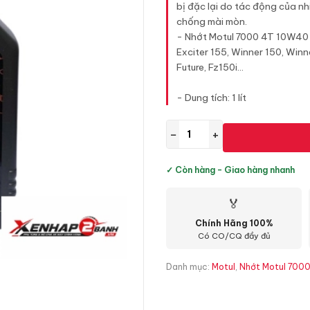
bị đặc lại do tác động của nh
chống mài mòn.
- Nhớt Motul 7000 4T 10W40 dù
Exciter 155, Winner 150, Winner
Future, Fz150i...
- Dung tích: 1 lít
−
+
✓ Còn hàng - Giao hàng nhanh
🏅
Chính Hãng 100%
Có CO/CQ đầy đủ
Danh mục:
Motul
,
Nhớt Motul 7000