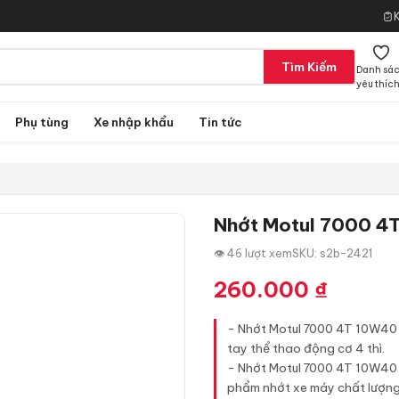
Tìm Kiếm
Danh sá
yêu thíc
Phụ tùng
Xe nhập khẩu
Tin tức
Nhớt Motul 7000 4
👁 46 lượt xem
SKU: s2b-2421
260.000
₫
- Nhớt Motul 7000 4T 10W40 
tay thể thao động cơ 4 thì.
- Nhớt Motul 7000 4T 10W40 t
phẩm nhớt xe máy chất lượng 