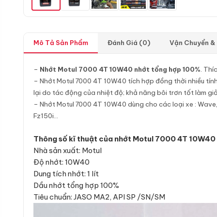
Mô Tả Sản Phẩm
Đánh Giá (0)
Vận Chuyển &
–
Nhớt Motul 7000 4T 10W40 nhớt tổng hợp 100%
. Thí
– Nhớt Motul 7000 4T 10W40 tích hợp đồng thời nhiều tín
lại do tác động của nhiệt độ; khả năng bôi trơn tốt làm g
– Nhớt Motul 7000 4T 10W40 dùng cho các loại xe : Wave, Dre
Fz150i…
Thông số kĩ thuật của nhớt Motul 7000 4T 10W40
Nhà sản xuất: Motul
Độ nhớt: 10W40
Dung tích nhớt: 1 lít
Dầu nhớt tổng hợp 100%
Tiêu chuẩn: JASO MA2, API SP /SN/SM