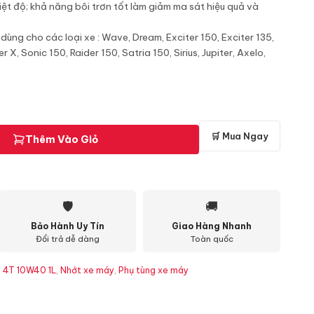
iệt độ; khả năng bôi trơn tốt làm giảm ma sát hiệu quả và
ng cho các loại xe : Wave, Dream, Exciter 150, Exciter 135,
 X, Sonic 150, Raider 150, Satria 150, Sirius, Jupiter, Axelo,
🛒 Mua Ngay
Thêm Vào Giỏ
🛡
🚚
Bảo Hành Uy Tín
Giao Hàng Nhanh
Đổi trả dễ dàng
Toàn quốc
 4T 10W40 1L
,
Nhớt xe máy
,
Phụ tùng xe máy