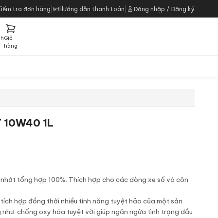
Kiểm tra đơn hàng
|
Hướng dẫn thanh toán
|
Đăng nhập / Đăng ký
ch
Giỏ
h
hàng
T 10W40 1L
nhớt tổng hợp 100%. Thích hợp cho các dòng xe số và côn
ích hợp đồng thời nhiều tính năng tuyệt hảo của một sản
như: chống oxy hóa tuyệt vời giúp ngăn ngừa tình trạng dầu