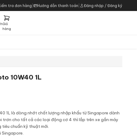
Kiểm tra đơn hàng
|
Hướng dẫn thanh toán
|
Đăng nhập / Đăng ký
ch
Giỏ
h
hàng
oto 10W40 1L
40 1L là dòng nhớt chất lượng nhập khẩu từ Singapore dành
i trơn cho tất cả các loại động cơ 4 thì lắp trên xe gắn máy
 tiêu chuẩn kỹ thuật mới.
i Singapore.