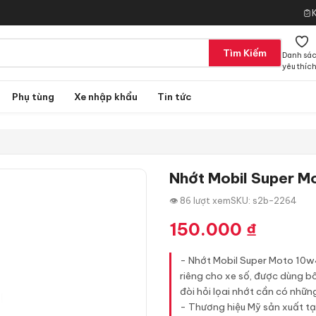
Tìm Kiếm
Danh sá
yêu thíc
Phụ tùng
Xe nhập khẩu
Tin tức
Nhớt Mobil Super M
👁 86 lượt xem
SKU: s2b-2264
150.000
₫
- Nhớt Mobil Super Moto 10w
riêng cho xe số, được dùng bô
đòi hỏi lọai nhớt cần có những
- Thương hiệu Mỹ sản xuất tạ