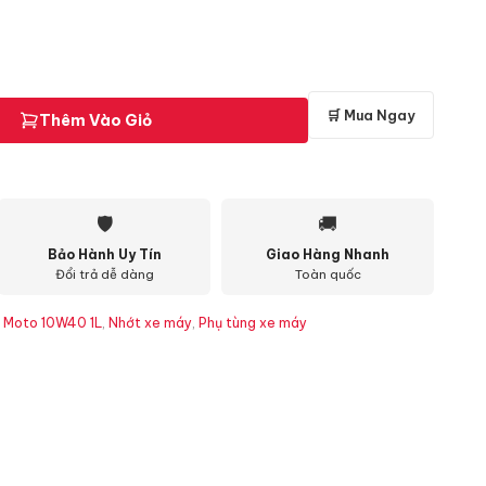
🛒 Mua Ngay
Thêm Vào Giỏ
🛡
🚚
Bảo Hành Uy Tín
Giao Hàng Nhanh
Đổi trả dễ dàng
Toàn quốc
r Moto 10W40 1L
,
Nhớt xe máy
,
Phụ tùng xe máy