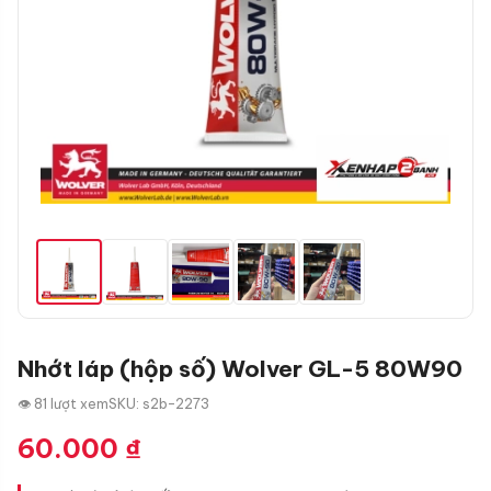
Nhớt láp (hộp số) Wolver GL-5 80W90
👁 81 lượt xem
SKU: s2b-2273
60.000
₫