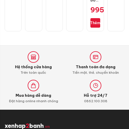
lốp
995.000
₫
mini
Michelin
M3325
Thêm
không
dây
chính
hãng
Hệ thống cửa hàng
Thanh toán đa dạng
Trên toàn quốc
Tiền mặt, thẻ, chuyển khoản
Mua hàng dễ dàng
Hỗ trợ 24/7
Đặt hàng online nhanh chóng
0862.100.308
xenhap
2
banh
.vn