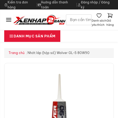
Kiểm tra đơn
Hướng dẫn thanh
Đăng nhập / Đăng
|
|
hàng
toán
ký
Danh sách
Giỏ
yêu thích
hàng
DANH MỤC SẢN PHẨM
Trang chủ
Nhớt láp (hộp số) Wolver GL-5 80W90