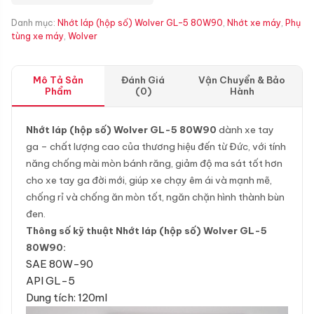
Danh mục:
Nhớt láp (hộp số) Wolver GL-5 80W90
,
Nhớt xe máy
,
Phụ
tùng xe máy
,
Wolver
Mô Tả Sản
Đánh Giá
Vận Chuyển & Bảo
Phẩm
(0)
Hành
Nhớt láp (hộp số) Wolver GL-5 80W90
dành xe tay
ga – chất lượng cao của thương hiệu đến từ Đức, với tính
năng chống mài mòn bánh răng, giảm độ ma sát tốt hơn
cho xe tay ga đời mới, giúp xe chạy êm ái và mạnh mẽ,
chống rỉ và chống ăn mòn tốt, ngăn chặn hình thành bùn
đen.
Thông số kỹ thuật Nhớt láp (hộp số) Wolver GL-5
80W90:
SAE 80W-90
API GL-5
Dung tích: 120ml