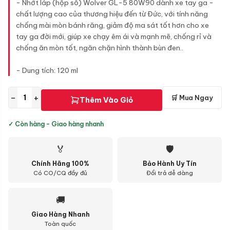
- Nhớt láp (hộp số) Wolver GL-5 80W90 dành xe tay ga -
chất lượng cao của thương hiệu đến từ Đức, với tính năng
chống mài mòn bánh răng, giảm độ ma sát tốt hơn cho xe
tay ga đời mới, giúp xe chạy êm ái và mạnh mẽ, chống rỉ và
chống ăn mòn tốt, ngăn chặn hình thành bùn đen..
- Dung tích: 120 ml
−
+
🛒 Mua Ngay
Thêm Vào Giỏ
✓ Còn hàng - Giao hàng nhanh
🏅
🛡
Chính Hãng 100%
Bảo Hành Uy Tín
Có CO/CQ đầy đủ
Đổi trả dễ dàng
🚚
Giao Hàng Nhanh
Toàn quốc