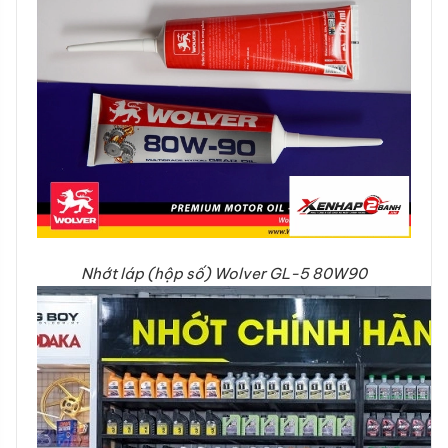
Nhớt láp (hộp số) Wolver GL-5 80W90