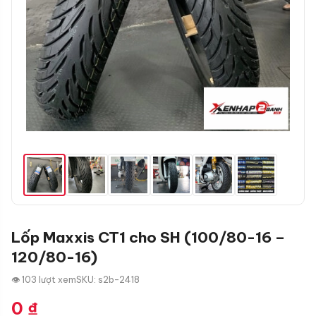
Lốp Maxxis CT1 cho SH (100/80-16 –
120/80-16)
👁 103 lượt xem
SKU: s2b-2418
0
₫