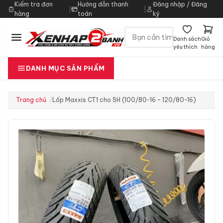
Kiểm tra đơn
Hướng dẫn thanh
Đăng nhập / Đăng
|
|
hàng
toán
ký
Danh sách
Giỏ
yêu thích
hàng
DANH MỤC SẢN PHẨM
Trang chủ
Lốp Maxxis CT1 cho SH (100/80-16 – 120/80-16)