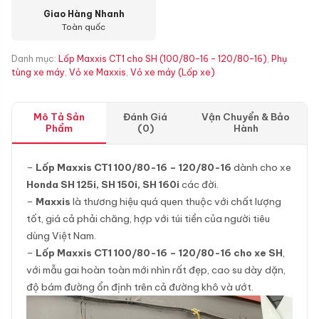
Giao Hàng Nhanh
Toàn quốc
Danh mục:
Lốp Maxxis CT1 cho SH (100/80-16 - 120/80-16)
,
Phụ
tùng xe máy
,
Vỏ xe Maxxis
,
Vỏ xe máy (Lốp xe)
Mô Tả Sản
Đánh Giá
Vận Chuyển & Bảo
Phẩm
(0)
Hành
–
Lốp Maxxis CT1 100/80-16 – 120/80-16
dành cho xe
Honda SH 125i, SH 150i, SH 160i
các đời.
–
Maxxis
là thương hiệu quá quen thuộc với chất lượng
tốt, giá cả phải chăng, hợp với túi tiền của người tiêu
dùng Việt Nam.
–
Lốp Maxxis CT1 100/80-16 – 120/80-16 cho xe SH
,
với mẫu gai hoàn toàn mới nhìn rất đẹp, cao su dày dặn,
độ bám đường ổn định trên cả đường khô và ướt.