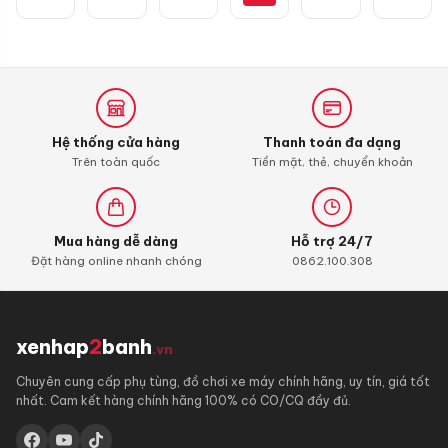
Moly
4T
Additive
Shooter,
Carbon
Cleaner
Hệ thống cửa hàng
Thanh toán đa dạng
Trên toàn quốc
Tiền mặt, thẻ, chuyển khoản
Mua hàng dễ dàng
Hỗ trợ 24/7
Đặt hàng online nhanh chóng
0862.100.308
xenhap
2
banh
.vn
Chuyên cung cấp phụ tùng, đồ chơi xe máy chính hãng, uy tín, giá tốt
nhất. Cam kết hàng chính hãng 100% có CO/CQ đầy đủ.