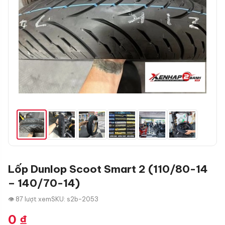
Lốp Dunlop Scoot Smart 2 (110/80-14
– 140/70-14)
👁 87 lượt xem
SKU: s2b-2053
0
₫