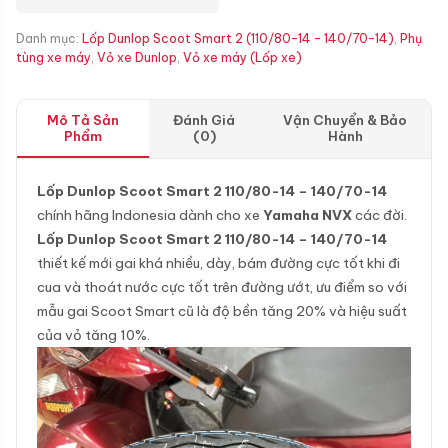
Danh mục:
Lốp Dunlop Scoot Smart 2 (110/80-14 - 140/70-14)
,
Phụ
tùng xe máy
,
Vỏ xe Dunlop
,
Vỏ xe máy (Lốp xe)
Mô Tả Sản
Đánh Giá
Vận Chuyển & Bảo
Phẩm
(0)
Hành
Lốp Dunlop Scoot Smart 2 110/80-14 – 140/70-14
chính hãng Indonesia dành cho xe
Yamaha NVX
các đời.
Lốp Dunlop Scoot Smart 2 110/80-14 – 140/70-14
thiết kế mới gai khá nhiều, dày, bám đường cực tốt khi đi
cua và thoát nước cực tốt trên đường ướt, ưu điểm so với
mẫu gai Scoot Smart cũ là độ bền tăng 20% và hiệu suất
của vỏ tăng 10%.