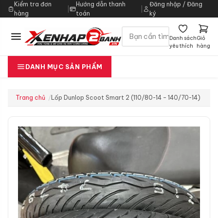
Kiểm tra đơn
Hướng dẫn thanh
Đăng nhập / Đăng
|
|
hàng
toán
ký
Danh sách
Giỏ
yêu thích
hàng
DANH MỤC SẢN PHẨM
Trang chủ
Lốp Dunlop Scoot Smart 2 (110/80-14 – 140/70-14)