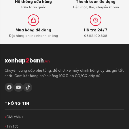
Hệ thống cửa hàng
Thanh toán đa dạng
Trên toàn quốc
Tiền mặt, thẻ, chuyển khoản
Mua hàng dễ dàng
Hỗ trợ 24/7
Đặt hàng online nhanh chóng
0862.100.308
xenhap
2
banh
.vn
Chuyên cung cấp phụ tùng, đồ chơi xe máy chính hãng, uy tín, giá tốt
nhất. Cam kết hàng chính hãng 100% có CO/CQ đầy đủ.
THÔNG TIN
Giới thiệu
Tin tức