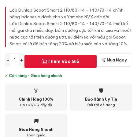
Lốp Dunlop Scoot Smart 2 110/80-14 - 140/70-14 chính
hãng Indonesia dành cho xe Yamaha NVX các đời.
Lốp Dunlop Scoot Smart 2 110/80-14 - 140/70-14 thiết kế
mới gai khá nhiều, dày, bám đường cực tốt khi đi cua và thoát
nước cực tốt trên đường ướt, ưu điểm so với mẫu gai Scoot
Smart cũ là độ bền tăng 20% và hiệu suất của vỏ tăng 10%.
−
+
🛒 Mua Ngay
Thêm Vào Giỏ
✓ Còn hàng - Giao hàng nhanh
🏅
🛡
Chính Hãng 100%
Bảo Hành Uy Tín
Có CO/CQ đầy đủ
Đổi trả dễ dàng
🚚
Giao Hàng Nhanh
Toàn quốc