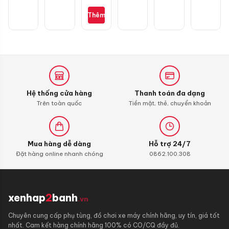
buồng
đốt
Thêm
Liqui
Moly
4T
Additive
Shooter,
Carbon
Cleaner
Hệ thống cửa hàng
Thanh toán đa dạng
Trên toàn quốc
Tiền mặt, thẻ, chuyển khoản
Mua hàng dễ dàng
Hỗ trợ 24/7
Đặt hàng online nhanh chóng
0862.100.308
xenhap
2
banh
.vn
Chuyên cung cấp phụ tùng, đồ chơi xe máy chính hãng, uy tín, giá tốt
nhất. Cam kết hàng chính hãng 100% có CO/CQ đầy đủ.