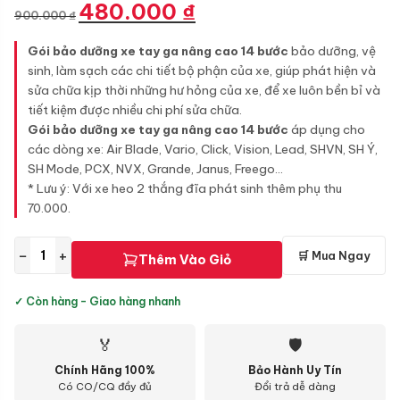
Giá
Giá
480.000
₫
900.000
₫
gốc
hiện
là:
tại
Gói bảo dưỡng xe tay ga nâng cao 14 bước
bảo dưỡng, vệ
900.000 ₫.
là:
sinh, làm sạch các chi tiết bộ phận của xe, giúp phát hiện và
480.000 ₫.
sửa chữa kịp thời những hư hỏng của xe, để xe luôn bền bỉ và
tiết kiệm được nhiều chi phí sửa chữa.
Gói bảo dưỡng xe tay ga nâng cao 14 bước
áp dụng cho
các dòng xe: Air Blade, Vario, Click, Vision, Lead, SHVN, SH Ý,
SH Mode, PCX, NVX, Grande, Janus, Freego...
* Lưu ý: Với xe heo 2 thắng đĩa phát sinh thêm phụ thu
70.000.
−
+
🛒 Mua Ngay
Thêm Vào Giỏ
✓ Còn hàng - Giao hàng nhanh
🏅
🛡
Chính Hãng 100%
Bảo Hành Uy Tín
Có CO/CQ đầy đủ
Đổi trả dễ dàng