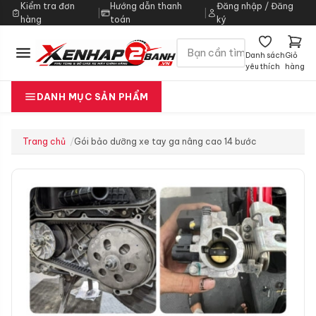
Kiểm tra đơn
Hướng dẫn thanh
Đăng nhập / Đăng
|
|
hàng
toán
ký
Danh sách
Giỏ
yêu thích
hàng
DANH MỤC SẢN PHẨM
Trang chủ
Gói bảo dưỡng xe tay ga nâng cao 14 bước