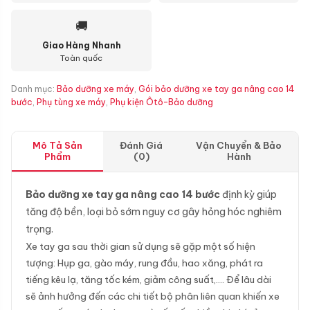
🚚
Giao Hàng Nhanh
Toàn quốc
Danh mục:
Bảo dưỡng xe máy
,
Gói bảo dưỡng xe tay ga nâng cao 14
bước
,
Phụ tùng xe máy
,
Phụ kiện Ôtô-Bảo dưỡng
Mô Tả Sản
Đánh Giá
Vận Chuyển & Bảo
Phẩm
(0)
Hành
Bảo dưỡng xe tay ga nâng cao 14 bước
định kỳ giúp
tăng độ bền, loại bỏ sớm nguy cơ gây hỏng hóc nghiêm
trọng.
Xe tay ga sau thời gian sử dụng sẽ gặp một số hiện
tượng: Hụp ga, gào máy, rung đầu, hao xăng, phát ra
tiếng kêu lạ, tăng tốc kém, giảm công suất,…. Để lâu dài
sẽ ảnh hưởng đến các chi tiết bộ phân liên quan khiến xe