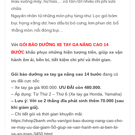
mau xuống máy, hư hao,…. và tốn rất nhiều chi phí sửa
chữa.
Nguyên nhân từ những món phụ tùng như: Lọc gió bám
bụi, họng xăng dơ, heo dầu bị bó cưng, kim phun dơ, bố
thắng mòn, nồi đóng bụi,….
Với
GÓI BẢO DƯỠNG XE TAY GA NÂNG CAO 14
BƯỚC
khắc phục những hiện tượng trên, giúp xe vận
hành êm ái, bền bỉ, tiết kiệm chi phí và thời gian.
Gói bảo dưỡng xe tay ga nâng cao 1
4 bước
đang có
ưu đãi cực sốc:
–
Xe tay ga giá
9
00.000
​.
ƯU ĐÃI
còn
480.000.
– Áp dụng: Từ Thứ 2 – Thứ 6 (Xe tay ga Honda, Yamaha)
– Lưu ý: Với xe 2 thắng đĩa phát sinh thêm 70.000 (sau
khi giảm giá)
.
– Chi tiết gói và thời gian khuyến mãi:
​
https://shop2banh.vn/tu-van/goi-bao-duong-nang-cao-cho-
xe-may-uu-dai-giam-50-giup-xe-van-hanh-em-ai-ben-bi-
va-an-toan-3450.html