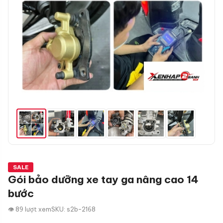
SALE
Gói bảo dưỡng xe tay ga nâng cao 14
bước
👁 89 lượt xem
SKU: s2b-2168