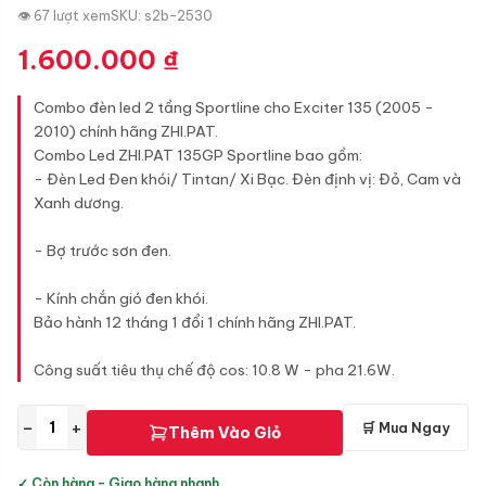
👁 67 lượt xem
SKU: s2b-2530
1.600.000
₫
Combo đèn led 2 tầng Sportline cho Exciter 135 (2005 -
2010) chính hãng ZHI.PAT.
Combo Led ZHI.PAT 135GP Sportline bao gồm:
- Đèn Led Đen khói/ Tintan/ Xi Bạc. Đèn định vị: Đỏ, Cam và
Xanh dương.
- Bợ trước sơn đen.
- Kính chắn gió đen khói.
Bảo hành 12 tháng 1 đổi 1 chính hãng ZHI.PAT.
Công suất tiêu thụ chế độ cos: 10.8 W - pha 21.6W.
−
+
🛒 Mua Ngay
Thêm Vào Giỏ
✓ Còn hàng - Giao hàng nhanh