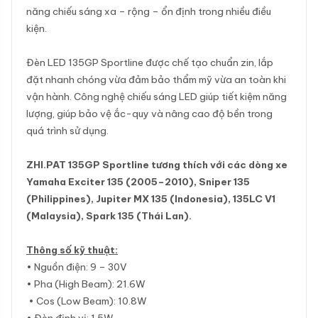
năng chiếu sáng xa – rộng – ổn định trong nhiều điều
kiện.
Đèn LED 135GP Sportline được chế tạo chuẩn zin, lắp
đặt nhanh chóng vừa đảm bảo thẩm mỹ vừa an toàn khi
vận hành. Công nghệ chiếu sáng LED giúp tiết kiệm năng
lượng, giúp bảo vệ ắc-quy và nâng cao độ bền trong
quá trình sử dụng.
ZHI.PAT 135GP Sportline tương thích với các dòng xe
Yamaha Exciter 135 (2005–2010), Sniper 135
(Philippines), Jupiter MX 135 (Indonesia), 135LC V1
(Malaysia), Spark 135 (Thái Lan).
Thông số kỹ thuật:
• Nguồn điện: 9 – 30V
• Pha (High Beam): 21.6W
• Cos (Low Beam): 10.8W