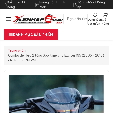
Kiểm tra đơn
Hướng dẫn thanh
Đăng nhập / Đăng
|
|
hàng
toán
ký
Danh sách
Giỏ
yêu thích
hàng
DANH MỤC SẢN PHẨM
Trang chủ
Combo đèn led 2 tầng Sportline cho Exciter 135 (2005 – 2010)
chính hãng ZHI.PAT