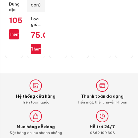
Dung
dịch
vệ
105.000
₫
Lọc
sinh
gió
buồng
zin
đốt
75.000
₫
Thêm
cho
Liqui
Wave
Moly
S110,
4T
Thêm
RSX
Additive
110,
Shooter,
Blade
Carbon
110,
Cleaner
Alpha
110
(bình
xăng
Hệ thống cửa hàng
Thanh toán đa dạng
con)
Trên toàn quốc
Tiền mặt, thẻ, chuyển khoản
Mua hàng dễ dàng
Hỗ trợ 24/7
Đặt hàng online nhanh chóng
0862.100.308