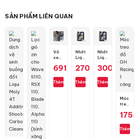
SẢN PHẨM LIÊN QUAN
Vỏ
Nhớt
Nhớt
xe
Liqui
Liqui
Dunlop
Moly
Moly
691.000
270.000
₫
300.000
₫
₫
TT902
Motorbike
Motorbike
size
Scooter
Street
80/90-
10W40
4T
Thêm
Thêm
Thêm
17
1L
10W40
1L
Móc
treo
đồ
175.
GH
Racing
1
Thêm
càng