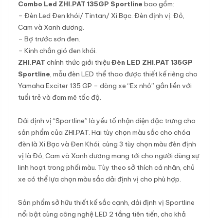
Combo Led ZHI.PAT 135GP Sportline
bao gồm:
– Đèn Led Đen khói/ Tintan/ Xi Bạc. Đèn định vị: Đỏ,
Cam và Xanh dương.
– Bợ trước sơn đen.
– Kính chắn gió đen khói.
ZHI.PAT
chính thức giới thiệu
Đèn LED ZHI.PAT 135GP
Sportline
, mẫu đèn LED thể thao được thiết kế riêng cho
Yamaha Exciter 135 GP – dòng xe “Ex nhỏ” gắn liền với
tuổi trẻ và đam mê tốc độ.
Dải định vị “Sportline” là yếu tố nhận diện đặc trưng cho
sản phẩm của ZHI.PAT. Hai tùy chọn màu sắc cho chóa
đèn là Xi Bạc và Đen Khói, cùng 3 tùy chọn màu đèn định
vị là Đỏ, Cam và Xanh dương mang tới cho người dùng sự
linh hoạt trong phối màu. Tùy theo sở thích cá nhân, chủ
xe có thể lựa chọn màu sắc dải định vị cho phù hợp.
Sản phẩm sở hữu thiết kế sắc cạnh, dải định vị Sportline
nổi bật cùng công nghệ LED 2 tầng tiên tiến, cho khả