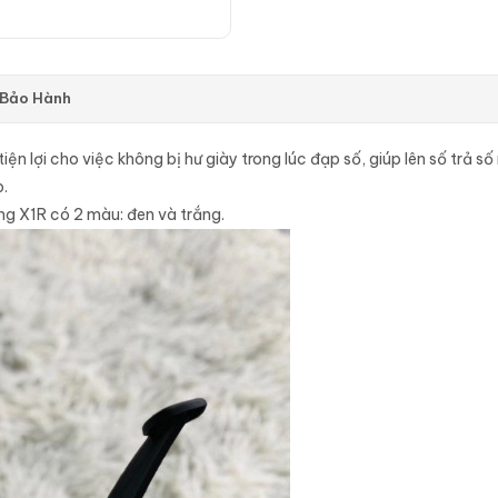
 Bảo Hành
u tiện lợi cho việc không bị hư giày trong lúc đạp số, giúp lên số tr
.
ng X1R có 2 màu: đen và trắng.