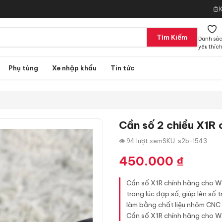
Tìm Kiếm
Danh sá
yêu thíc
Phụ tùng
Xe nhập khẩu
Tin tức
Cần số 2 chiều X1R 
👁 94 lượt xem
SKU: s2b-1543
450.000
₫
Cần số X1R chính hãng cho Winn
trong lúc đạp số, giúp lên số
làm bằng chất liệu nhôm CNC 
Cần số X1R chính hãng cho Wi