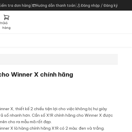
Kiểm tra đơn hàng
|
Hướng dẫn thanh toán
|
Đăng nhập / Đăng ký
ch
Giỏ
h
hàng
cho Winner X chính hãng
er X, thiết kế 2 chiều tiện lợi cho việc không bị hư giày
 trả số nhanh hơn. Cần số X1R chính hãng cho Winner X được
nên cho ra mẫu mã rất đẹp.
nner X là hàng chính hãng X1R có 2 màu: đen và trắng.