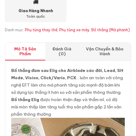
🚚
Giao Hàng Nhanh
Toàn quốc
Danh mục:
Phụ tùng thay thế
,
Phụ tùng xe máy
,
Bố thắng (Má phanh)
Mô Tả Sản
Đánh Giá
Vận Chuyển & Bảo
Phẩm
(0)
Hành
Bố thắng đùm sau Elig cho Airblade các đời, Lead, SH
Mode, Vision, Click/Vario, PCX
… luôn an toàn với công
nghệ EFT làm cho má phanh tăng sức mạnh độ bám khi
sử dụng lực thắng ít hơn so với sản phẩm thông thường.
Bố thắng Elig
được hoàn thiện đẹp và thẩm mĩ, có độ
mài mòn thấp làm tăng tuổi thọ sản phẩm gấp 2 lần sản
phẩm thông thường.