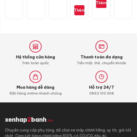
1
sợi
Thêm
càng
cho
Thêm
Honda
SH
Hệ thống cửa hàng
Thanh toán đa dạng
Trên toàn quốc
Tiền mặt, thẻ, chuyển khoản
Mua hàng dễ dàng
Hỗ trợ 24/7
Đặt hàng online nhanh chóng
0862.100.308
xenhap
2
banh
.vn
Chuyên cung cấp phụ tùng, đồ chơi xe máy chính hãng, uy tín, giá tốt
nhất. Cam kết hàng chính hãng 100% có CO/CQ đầy đủ.