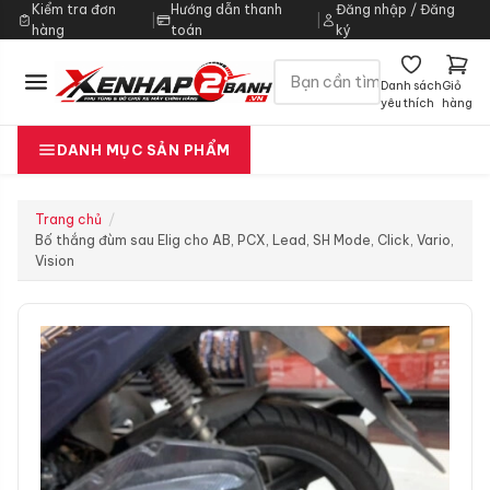
Kiểm tra đơn
Hướng dẫn thanh
Đăng nhập / Đăng
|
|
hàng
toán
ký
Danh sách
Giỏ
yêu thích
hàng
DANH MỤC SẢN PHẨM
Trang chủ
Bố thắng đùm sau Elig cho AB, PCX, Lead, SH Mode, Click, Vario,
Vision