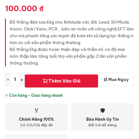
100.000
₫
Bố thắng đùm sau Elig cho Airblade các đời, Lead, SH Mode,
Vision, Click/Vario, PCX... luôn an toàn với công nghệ EFT làm
cho má phanh tăng sức mạnh độ bám khi sử dụng lực thắng ít
hơn so với sản phẩm thông thường.
Bố thắng Elig được hoàn thiện đẹp và thẩm mĩ, có độ mài
mòn thấp làm tăng tuổi thọ sản phẩm gấp 2 lần sản phẩm
thông thường.
−
+
🛒 Mua Ngay
Thêm Vào Giỏ
✓ Còn hàng - Giao hàng nhanh
🏅
🛡
Chính Hãng 100%
Bảo Hành Uy Tín
Có CO/CQ đầy đủ
Đổi trả dễ dàng