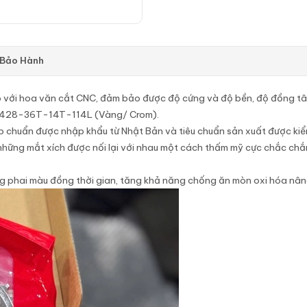
 Bảo Hành
 với hoa văn cắt CNC, đảm bảo được độ cứng và độ bền, độ đồng t
: 428-36T-14T-114L (Vàng/ Crom).
ép chuẩn được nhập khẩu từ Nhật Bản và tiêu chuẩn sản xuất được ki
ững mắt xích được nối lại với nhau một cách thấm mỹ cực chắc chắn,
 phai màu đồng thời gian, tăng khả năng chống ăn mòn oxi hóa nâng