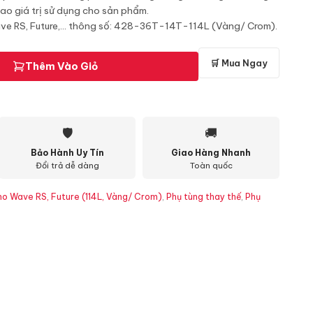
o giá trị sử dụng cho sản phẩm.
ve RS, Future,... thông số: 428-36T-14T-114L (Vàng/ Crom).
🛒 Mua Ngay
Thêm Vào Giỏ
🛡
🚚
Bảo Hành Uy Tín
Giao Hàng Nhanh
Đổi trả dễ dàng
Toàn quốc
ho Wave RS, Future (114L, Vàng/ Crom)
,
Phụ tùng thay thế
,
Phụ