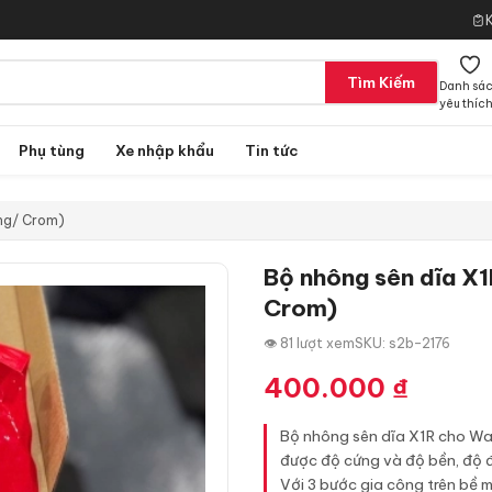
Tìm Kiếm
Danh sá
yêu thíc
Phụ tùng
Xe nhập khẩu
Tin tức
àng/ Crom)
Bộ nhông sên dĩa X1
Crom)
👁 81 lượt xem
SKU: s2b-2176
400.000
₫
Bộ nhông sên dĩa X1R cho Wav
được độ cứng và độ bền, độ 
Với 3 bước gia công trên bề 