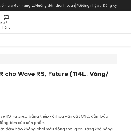
Kiểm tra đơn hàng
|
Hướng dẫn thanh toán
|
Đăng nhập / Đăng ký
ch
Giỏ
h
hàng
R cho Wave RS, Future (114L, Vàng/
e RS, Future,... bằng thép với hoa văn cắt CNC, đảm bảo
đồng tâm của sản phẩm.
mặt đảm bảo không phai màu đồng thời gian, tăng khả năng