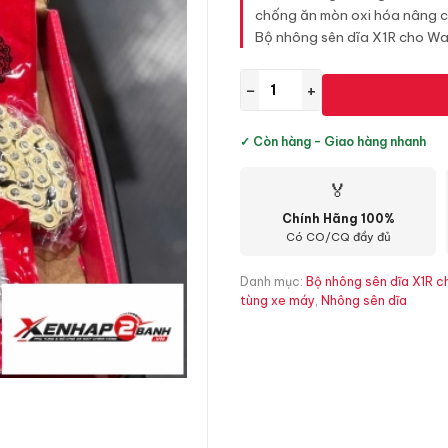
chống ăn mòn oxi hóa nâng ca
Bộ nhông sên dĩa X1R cho Wa
−
+
✓ Còn hàng - Giao hàng nhanh
🏅
Chính Hãng 100%
Có CO/CQ đầy đủ
Danh mục:
Bộ nhông sên dĩa X1R c
tùng xe máy
,
Nhông sên dĩa