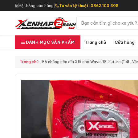
Hệ thống cửa hàng
|
Tư vấn kỹ thuật: 0862.100.308
Trang chủ
Cửa hàng
DANH MỤC SẢN PHẨM
Trang chủ
Bộ nhông sên dĩa X1R cho Wave RS, Future (114L, V