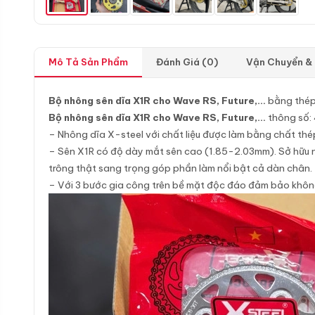
Mô Tả Sản Phẩm
Đánh Giá (0)
Vận Chuyển &
Bộ nhông sên dĩa X1R cho Wave RS, Future,…
bằng thép
Bộ nhông sên dĩa X1R cho Wave RS, Future,…
thông số
– Nhông dĩa X-steel với chất liệu được làm bằng chất th
– Sên X1R có độ dày mắt sên cao (1.85-2.03mm). Sở hữu nh
trông thật sang trọng góp phần làm nổi bật cả dàn chân.
– Với 3 bước gia công trên bề mặt độc đáo đảm bảo không