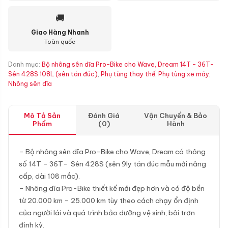
🚚
Giao Hàng Nhanh
Toàn quốc
Danh mục:
Bộ nhông sên dĩa Pro-Bike cho Wave, Dream 14T - 36T-
Sên 428S 108L (sên tán đúc)
,
Phụ tùng thay thế
,
Phụ tùng xe máy
,
Nhông sên dĩa
Mô Tả Sản
Đánh Giá
Vận Chuyển & Bảo
Phẩm
(0)
Hành
– Bộ nhông sên dĩa Pro-Bike cho Wave, Dream có thông
số 14T – 36T- Sên 428S (sên 9ly tán đúc mẫu mới nâng
cấp, dài 108 mắc).
– Nhông dĩa Pro-Bike thiết kế mới đẹp hơn và có độ bền
từ 20.000 km – 25.000 km tùy theo cách chạy ổn định
của người lái và quá trình bảo dưỡng vệ sinh, bôi trơn
định kỳ.