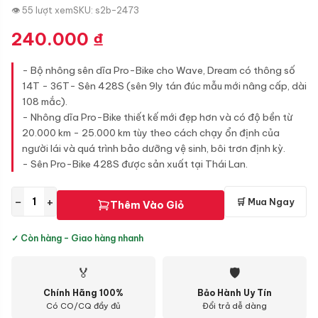
👁 55 lượt xem
SKU: s2b-2473
240.000
₫
- Bộ nhông sên dĩa Pro-Bike cho Wave, Dream có thông số
14T - 36T- Sên 428S (sên 9ly tán đúc mẫu mới nâng cấp, dài
108 mắc).
- Nhông dĩa Pro-Bike thiết kế mới đẹp hơn và có độ bền từ
20.000 km - 25.000 km tùy theo cách chạy ổn định của
người lái và quá trình bảo dưỡng vệ sinh, bôi trơn định kỳ.
- Sên Pro-Bike 428S được sản xuất tại Thái Lan.
−
+
🛒 Mua Ngay
Thêm Vào Giỏ
✓ Còn hàng - Giao hàng nhanh
🏅
🛡
Chính Hãng 100%
Bảo Hành Uy Tín
Có CO/CQ đầy đủ
Đổi trả dễ dàng