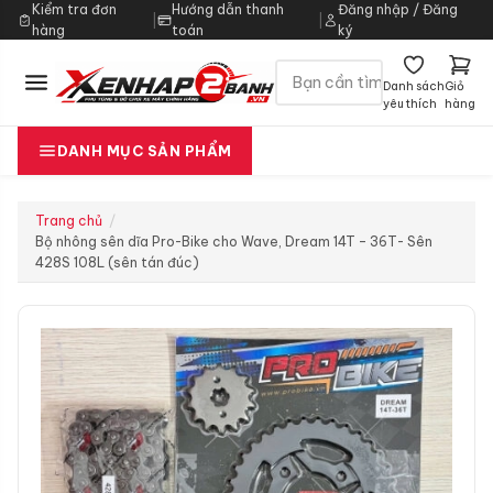
Kiểm tra đơn
Hướng dẫn thanh
Đăng nhập / Đăng
|
|
hàng
toán
ký
Danh sách
Giỏ
yêu thích
hàng
DANH MỤC SẢN PHẨM
Trang chủ
Bộ nhông sên dĩa Pro-Bike cho Wave, Dream 14T – 36T- Sên
428S 108L (sên tán đúc)