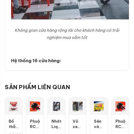
Không gian cửa hàng rộng rãi cho khách hàng có trải
nghiệm mua sắm tốt
Hệ thống 16 cửa hàng:
SẢN PHẨM LIÊN QUAN
Bố
Phuộc
Nhớt
Vỏ
Sên
Phuộc
thắng
RCB
Liqui
xe
vàng
RCB
đĩa
Flow
Moly
Dunlop
DID
Flow