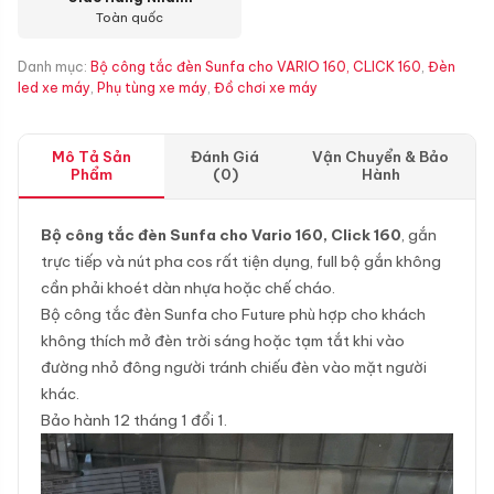
Toàn quốc
Danh mục:
Bộ công tắc đèn Sunfa cho VARIO 160, CLICK 160
,
Đèn
led xe máy
,
Phụ tùng xe máy
,
Đồ chơi xe máy
Mô Tả Sản
Đánh Giá
Vận Chuyển & Bảo
Phẩm
(0)
Hành
Bộ công tắc đèn Sunfa cho Vario 160, Click 160
, gắn
trực tiếp và nút pha cos rất tiện dụng, full bộ gắn không
cần phải khoét dàn nhựa hoặc chế cháo.
Bộ công tắc đèn Sunfa cho Future phù hợp cho khách
không thích mở đèn trời sáng hoặc tạm tắt khi vào
đường nhỏ đông người tránh chiếu đèn vào mặt người
khác.
Bảo hành 12 tháng 1 đổi 1.