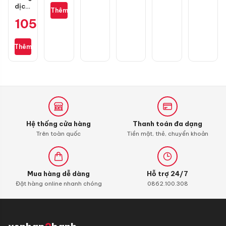
dịch
M3325
Thêm
vệ
không
105.000
₫
sinh
dây
buồng
chính
đốt
hãng
Thêm
Liqui
Moly
4T
Additive
Shooter,
Carbon
Cleaner
Hệ thống cửa hàng
Thanh toán đa dạng
Trên toàn quốc
Tiền mặt, thẻ, chuyển khoản
Mua hàng dễ dàng
Hỗ trợ 24/7
Đặt hàng online nhanh chóng
0862.100.308