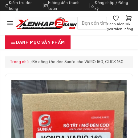
Kiểm tra đơn
Hướng dẫn thanh
Đăng nhập / Đăng
|
|
hàng
toán
ký
Danh sách
Giỏ
yêu thích
hàng
DANH MỤC SẢN PHẨM
Trang chủ
Bộ công tắc đèn Sunfa cho VARIO 160, CLICK 160