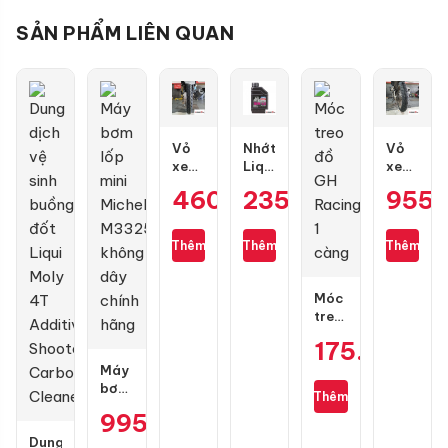
SẢN PHẨM LIÊN QUAN
Vỏ
Nhớt
Vỏ
xe
Liqui
xe
Maxxis
Motorbike
Dunlop
460.000
235.000
₫
₫
955
80/90-
10W40
GT601
17
Formula
size
gai
0.8L
110/70-
Thêm
Thêm
Thêm
kim
17
cương
3D
Móc
treo
đồ
175.000
₫
GH
Máy
Racing
bơm
1
Thêm
lốp
càng
995.000
₫
mini
Dung
Michelin