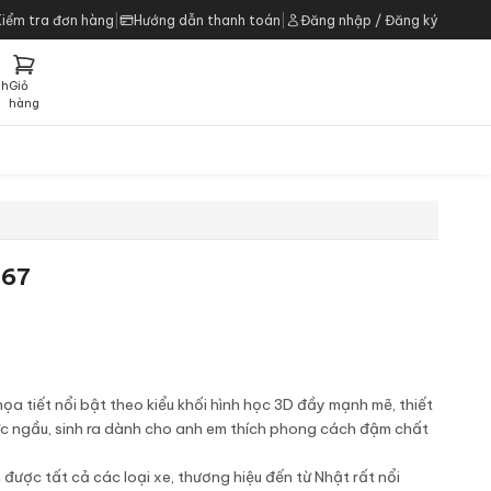
Kiểm tra đơn hàng
|
Hướng dẫn thanh toán
|
Đăng nhập / Đăng ký
ch
Giỏ
h
hàng
867
a tiết nổi bật theo kiểu khối hình học 3D đầy mạnh mẽ, thiết
c ngầu, sinh ra dành cho anh em thích phong cách đậm chất
ược tất cả các loại xe, thương hiệu đến từ Nhật rất nổi