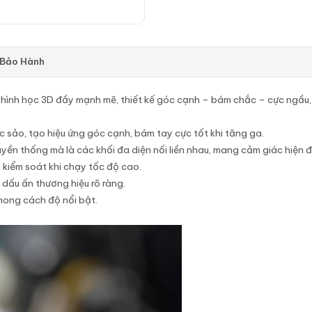
 Bảo Hành
ối hình học 3D đầy mạnh mẽ, thiết kế góc cạnh – bám chắc – cực ngầu
 sảo, tạo hiệu ứng góc cạnh, bám tay cực tốt khi tăng ga.
ền thống mà là các khối đa diện nối liền nhau, mang cảm giác hiện đạ
 kiểm soát khi chạy tốc độ cao.
dấu ấn thương hiệu rõ ràng.
hong cách độ nổi bật.