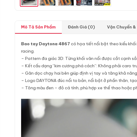
Mô Tả Sản Phẩm
Đánh Giá (0)
Vận Chuyển &
Bao tay Daytona 4867
có họa tiết nổi bật theo kiểu kh
racing.
– Pattern đa giác 3D: Từng khối vân nổi được cắt cạnh sắc
– Kết cấu dạng “kim cương phá cách”: Không phải caro truy
– Gân dọc chạy hai bên giúp định vị tay và tăng khả năng
– Logo DAYTONA đúc nổi to bản, nổi bật ở phần thân, tạo 
– Tông màu đen – đỏ cá tính, phù hợp xe thể thao hoặc p