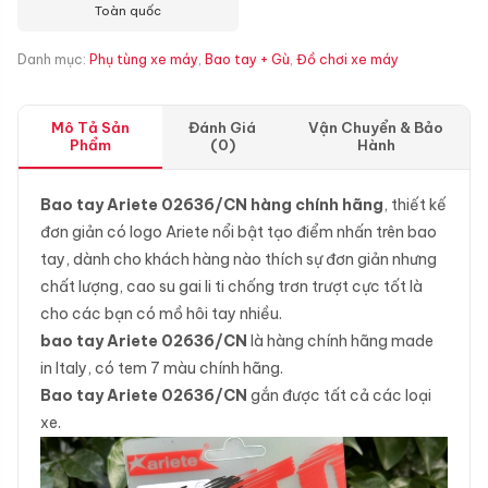
Toàn quốc
Danh mục:
Phụ tùng xe máy
,
Bao tay + Gù
,
Đồ chơi xe máy
Mô Tả Sản
Đánh Giá
Vận Chuyển & Bảo
Phẩm
(0)
Hành
Bao tay Ariete 02636/CN hàng chính hãng
, thiết kế
đơn giản có logo Ariete nổi bật tạo điểm nhấn trên bao
tay, dành cho khách hàng nào thích sự đơn giản nhưng
chất lượng, cao su gai li ti chống trơn trượt cực tốt là
cho các bạn có mồ hôi tay nhiều.
bao tay Ariete 02636/CN
là hàng chính hãng made
in Italy, có tem 7 màu chính hãng.
Bao tay Ariete 02636/CN
gắn được tất cả các loại
xe.