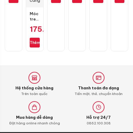
Blade
Blade
17
hãng)
130
mắc
Móc
treo
đồ
175.000
₫
GH
Racing
1
Thêm
càng
Hệ thống cửa hàng
Thanh toán đa dạng
Trên toàn quốc
Tiền mặt, thẻ, chuyển khoản
Mua hàng dễ dàng
Hỗ trợ 24/7
Đặt hàng online nhanh chóng
0862.100.308