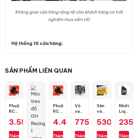
Không gian cửa hàng rộng rãi cho khách hàng có trải
nghiệm mua sắm tốt
Hệ thống 16 cửa hàng:
SẢN PHẨM LIÊN QUAN
Phuộc
Phuộc
Vỏ
Sên
Nhớt
RCB
RCB
xe
vàng
Liqui
Flow
Flow
Dunlop
DID
Motorbik
3.550.000
₫
4.400.000
775.000
530.000
₫
₫
235
₫
S
Pro
TT902
9 ly
10W40
cho
cho
size
428D
Formula
Air
Air
100/70-
(chính
0.8L
Thêm
Thêm
Thêm
Thêm
Thêm