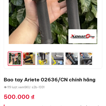
Bao tay Ariete 02636/CN chính hãng
👁 119 lượt xem
SKU: s2b-1331
500.000
₫