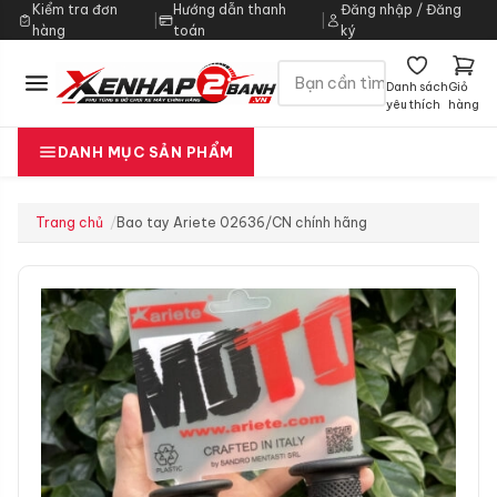
Kiểm tra đơn
Hướng dẫn thanh
Đăng nhập / Đăng
|
|
hàng
toán
ký
Danh sách
Giỏ
yêu thích
hàng
DANH MỤC SẢN PHẨM
Trang chủ
Bao tay Ariete 02636/CN chính hãng