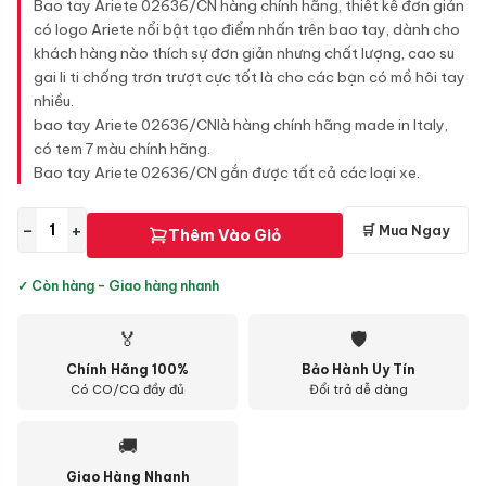
Bao tay Ariete 02636/CN hàng chính hãng, thiết kế đơn giản
có logo Ariete nổi bật tạo điểm nhấn trên bao tay, dành cho
khách hàng nào thích sự đơn giản nhưng chất lượng, cao su
gai li ti chống trơn trượt cực tốt là cho các bạn có mồ hôi tay
nhiều.
bao tay Ariete 02636/CNlà hàng chính hãng made in Italy,
có tem 7 màu chính hãng.
Bao tay Ariete 02636/CN gắn được tất cả các loại xe.
−
+
🛒 Mua Ngay
Thêm Vào Giỏ
✓ Còn hàng - Giao hàng nhanh
🏅
🛡
Chính Hãng 100%
Bảo Hành Uy Tín
Có CO/CQ đầy đủ
Đổi trả dễ dàng
🚚
Giao Hàng Nhanh