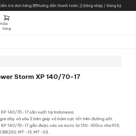
Kiểm tra đơn hàng
|
Hướng dẫn thanh toán
|
Đăng nhập / Đăng ký
ch
Giỏ
h
hàng
Power Storm XP 140/70-17
 XP 140/70-17 sản xuất tại Indonesia.
, gai dày và sâu 2 bên giúp vỏ bám cực tốt trên đường ướt.
m XP 140/70-17 gắn được các xe moto từ 150-300cc như R15,
 CBR250, MT-15, MT-03...