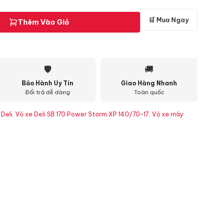
🛒 Mua Ngay
Thêm Vào Giỏ
🛡
🚚
Bảo Hành Uy Tín
Giao Hàng Nhanh
Đổi trả dễ dàng
Toàn quốc
 Deli
,
Vỏ xe Deli SB 170 Power Storm XP 140/70-17
,
Vỏ xe máy