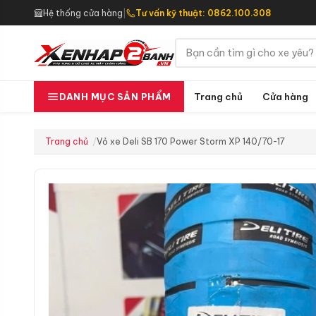
Hệ thống cửa hàng
|
Tư vấn kỹ thuật: 0862.100.308
Trang chủ
Cửa hàng
DANH MỤC SẢN PHẨM
Trang chủ
Vỏ xe Deli SB 170 Power Storm XP 140/70-17