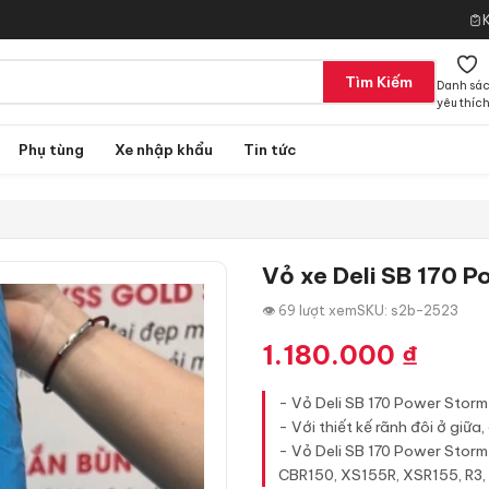
Tìm Kiếm
Danh sá
yêu thíc
Phụ tùng
Xe nhập khẩu
Tin tức
Vỏ xe Deli SB 170 
👁 69 lượt xem
SKU: s2b-2523
1.180.000
₫
- Vỏ Deli SB 170 Power Storm
- Với thiết kế rãnh đôi ở giữa
- Vỏ Deli SB 170 Power Stor
CBR150, XS155R, XSR155, R3,