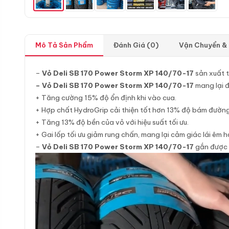
Mô Tả Sản Phẩm
Đánh Giá (0)
Vận Chuyển &
–
Vỏ Deli SB 170 Power Storm XP 140/70-17
sản xuất t
– Vỏ Deli SB 170 Power Storm XP 140/70-17
mang lại đ
+ Tăng cường 15% độ ổn định khi vào cua.
+ Hợp chất HydroGrip cải thiện tốt hơn 13% độ bám đường
+ Tăng 13% độ bền của vỏ với hiệu suất tối ưu.
+ Gai lốp tối ưu giảm rung chấn, mang lại cảm giác lái êm h
–
Vỏ Deli SB 170 Power Storm XP 140/70-17
gắn được 