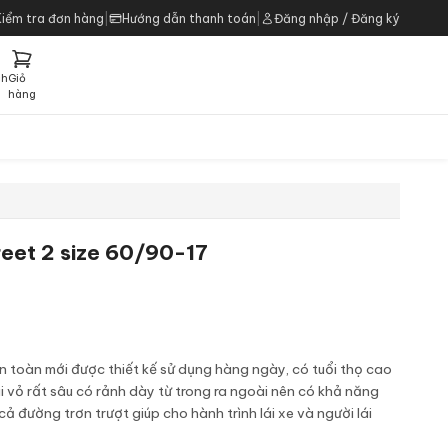
Kiểm tra đơn hàng
|
Hướng dẫn thanh toán
|
Đăng nhập / Đăng ký
ch
Giỏ
h
hàng
reet 2 size 60/90-17
àn toàn mới được thiết kế sử dụng hàng ngày, có tuổi thọ cao
 vỏ rất sâu có rảnh dày từ trong ra ngoài nên có khả năng
ả đường trơn trượt giúp cho hành trình lái xe và người lái