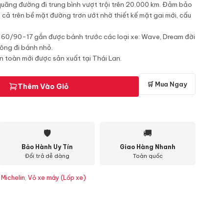
 quãng đường đi trung bình vượt trội trên 20.000 km. Đảm bảo
cả trên bề mặt đường trơn ướt nhờ thiết kế mặt gai mới, cấu
ze 60/90-17 gắn được bánh trước các loại xe: Wave, Dream đời
hông đi bánh nhỏ.
àn toàn mới được sản xuất tại Thái Lan.
🛒 Mua Ngay
Thêm Vào Giỏ
🛡
🚚
Bảo Hành Uy Tín
Giao Hàng Nhanh
Đổi trả dễ dàng
Toàn quốc
 Michelin
,
Vỏ xe máy (Lốp xe)