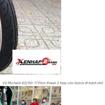
Vỏ Michelin 60/90-17 Pilot Street 2 thay cho Satria đi bánh nhỏ