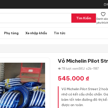
Tìm Kiếm
Danh sá
yêu thíc
Phụ tùng
Xe nhập khẩu
Tin tức
Vỏ Michelin Pilot St
👁 78 lượt xem
SKU: s2b-1187
545.000
₫
Vỏ Michelin Pilot Street 2 ho
nhờ có kết cấu chắc chắn. Gai
bám tốt trên đường đô thị kể c
được an toàn.