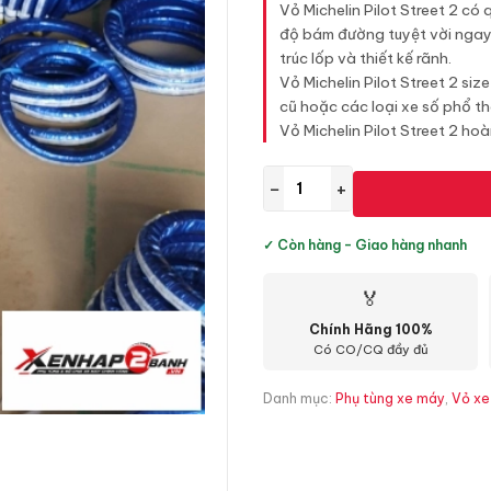
Vỏ Michelin Pilot Street 2 có
độ bám đường tuyệt vời ngay 
trúc lốp và thiết kế rãnh.
Vỏ Michelin Pilot Street 2 si
cũ hoặc các loại xe số phổ t
Vỏ Michelin Pilot Street 2 ho
−
+
✓ Còn hàng - Giao hàng nhanh
🏅
Chính Hãng 100%
Có CO/CQ đầy đủ
Danh mục:
Phụ tùng xe máy
,
Vỏ xe