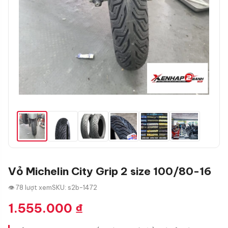
Vỏ Michelin City Grip 2 size 100/80-16
👁 78 lượt xem
SKU: s2b-1472
1.555.000
₫