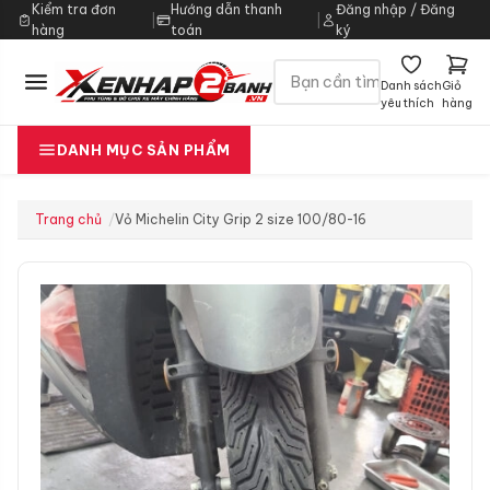
Kiểm tra đơn
Hướng dẫn thanh
Đăng nhập / Đăng
|
|
hàng
toán
ký
Danh sách
Giỏ
yêu thích
hàng
DANH MỤC SẢN PHẨM
Trang chủ
Vỏ Michelin City Grip 2 size 100/80-16