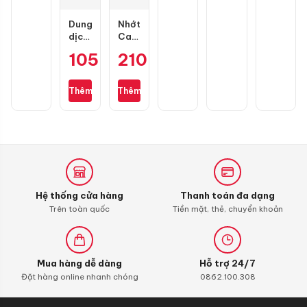
Dung
Nhớt
dịch
Castrol
vệ
Power
105.000
210.000
₫
₫
sinh
1
buồng
Ultimate
đốt
Scooter
Thêm
Thêm
Liqui
10W30
Moly
0,8L
4T
dành
Additive
cho
Shooter,
xe
Carbon
ga
Cleaner
Honda
Hệ thống cửa hàng
Thanh toán đa dạng
Trên toàn quốc
Tiền mặt, thẻ, chuyển khoản
Mua hàng dễ dàng
Hỗ trợ 24/7
Đặt hàng online nhanh chóng
0862.100.308