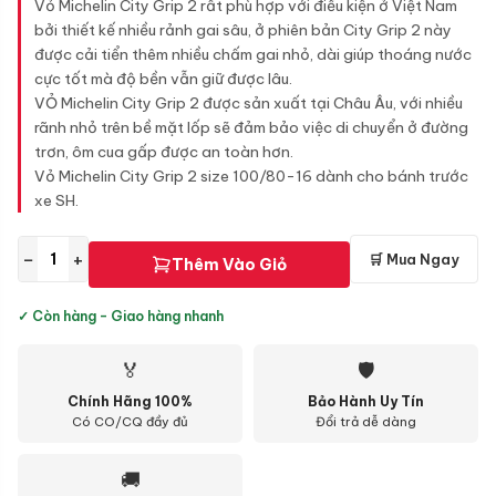
Vỏ Michelin City Grip 2 rất phù hợp với điều kiện ở Việt Nam
bởi thiết kế nhiều rảnh gai sâu, ở phiên bản City Grip 2 này
được cải tiển thêm nhiều chấm gai nhỏ, dài giúp thoáng nước
cực tốt mà độ bền vẫn giữ được lâu.
VỎ Michelin City Grip 2 được sản xuất tại Châu Âu, với nhiều
rãnh nhỏ trên bề mặt lốp sẽ đảm bảo việc di chuyển ở đường
trơn, ôm cua gấp được an toàn hơn.
Vỏ Michelin City Grip 2 size 100/80-16 dành cho bánh trước
xe SH.
−
+
🛒 Mua Ngay
Thêm Vào Giỏ
✓ Còn hàng - Giao hàng nhanh
🏅
🛡
Chính Hãng 100%
Bảo Hành Uy Tín
Có CO/CQ đầy đủ
Đổi trả dễ dàng
🚚