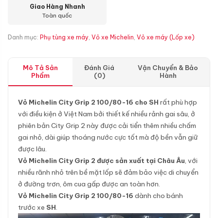
Giao Hàng Nhanh
Toàn quốc
Danh mục:
Phụ tùng xe máy
,
Vỏ xe Michelin
,
Vỏ xe máy (Lốp xe)
Mô Tả Sản
Đánh Giá
Vận Chuyển & Bảo
Phẩm
(0)
Hành
Vỏ Michelin City Grip 2 100/80-16 cho SH
rất phù hợp
với điều kiện ở Việt Nam bởi thiết kế nhiều rảnh gai sâu, ở
phiên bản City Grip 2 này được cải tiển thêm nhiều chấm
gai nhỏ, dài giúp thoáng nước cực tốt mà độ bền vẫn giữ
được lâu.
Vỏ Michelin City Grip 2 được sản xuất tại Châu Âu
, với
nhiều rãnh nhỏ trên bề mặt lốp sẽ đảm bảo việc di chuyển
ở đường trơn, ôm cua gấp được an toàn hơn.
Vỏ Michelin City Grip 2 100/80-16
dành cho bánh
trước xe
SH
.