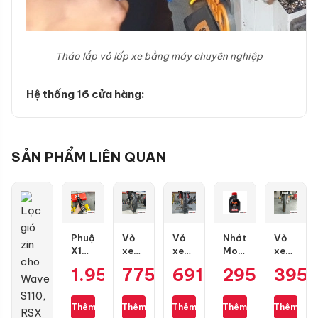
Tháo lắp vỏ lốp xe bằng máy chuyên nghiệp
Hệ thống 16 cửa hàng:
SẢN PHẨM LIÊN QUAN
Phuộc
Vỏ
Vỏ
Nhớt
Vỏ
X1R
xe
xe
Motul
xe
X03
Dunlop
Dunlop
7100
Maxxis
1.950.000
775.000
₫
691.000
₫
295.000
₫
395
₫
bình
TT902
TT902
10W50
70/90-
dầu
size
size
4T
17
cho
100/70-
80/90-
1L
gai
Thêm
Thêm
Thêm
Thêm
Thêm
Vario
17
17
kim