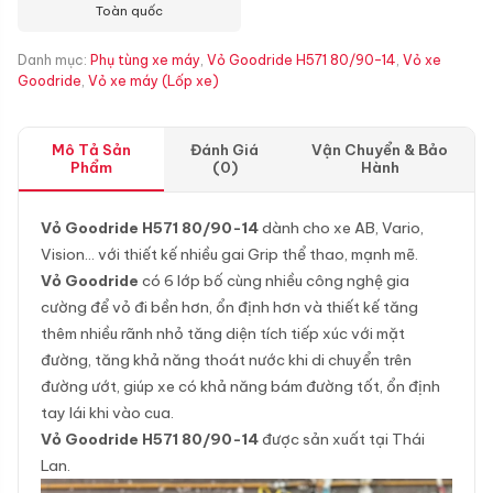
Toàn quốc
Danh mục:
Phụ tùng xe máy
,
Vỏ Goodride H571 80/90-14
,
Vỏ xe
Goodride
,
Vỏ xe máy (Lốp xe)
Mô Tả Sản
Đánh Giá
Vận Chuyển & Bảo
Phẩm
(0)
Hành
Vỏ Goodride H571 80/90-14
dành cho xe AB, Vario,
Vision… với thiết kế nhiều gai Grip thể thao, mạnh mẽ.
Vỏ Goodride
có 6 lớp bố cùng nhiều công nghệ gia
cường để vỏ đi bền hơn, ổn định hơn và thiết kế tăng
thêm nhiều rãnh nhỏ tăng diện tích tiếp xúc với mặt
đường, tăng khả năng thoát nước khi di chuyển trên
đường ướt, giúp xe có khả năng bám đường tốt, ổn định
tay lái khi vào cua.
Vỏ Goodride H571 80/90-14
được sản xuất tại Thái
Lan.