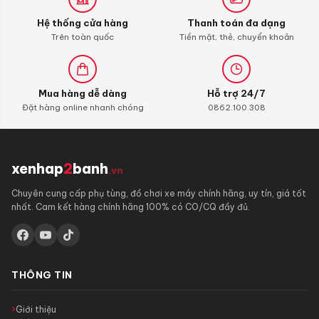
xăng
Hệ thống cửa hàng
Thanh toán đa dạng
con)
Trên toàn quốc
Tiền mặt, thẻ, chuyển khoản
Mua hàng dễ dàng
Hỗ trợ 24/7
Đặt hàng online nhanh chóng
0862.100.308
xenhap
2
banh
.vn
Chuyên cung cấp phụ tùng, đồ chơi xe máy chính hãng, uy tín, giá tốt
nhất. Cam kết hàng chính hãng 100% có CO/CQ đầy đủ.
THÔNG TIN
Giới thiệu