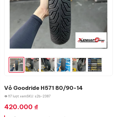
Vỏ Goodride H571 80/90-14
👁 117 lượt xem
SKU: s2b-2387
420.000
₫