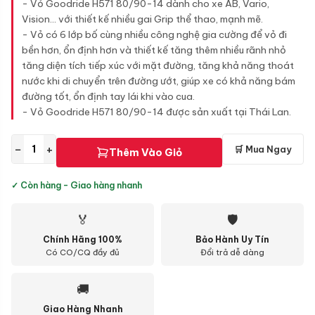
- Vỏ Goodride H571 80/90-14 dành cho xe AB, Vario,
Vision... với thiết kế nhiều gai Grip thể thao, mạnh mẽ.
- Vỏ có 6 lớp bố cùng nhiều công nghệ gia cường để vỏ đi
bền hơn, ổn định hơn và thiết kế tăng thêm nhiều rãnh nhỏ
tăng diện tích tiếp xúc với mặt đường, tăng khả năng thoát
nước khi di chuyển trên đường ướt, giúp xe có khả năng bám
đường tốt, ổn định tay lái khi vào cua.
- Vỏ Goodride H571 80/90-14 được sản xuất tại Thái Lan.
−
+
🛒 Mua Ngay
Thêm Vào Giỏ
✓ Còn hàng - Giao hàng nhanh
🏅
🛡
Chính Hãng 100%
Bảo Hành Uy Tín
Có CO/CQ đầy đủ
Đổi trả dễ dàng
🚚
Giao Hàng Nhanh