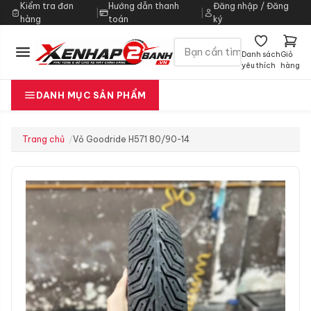
Kiểm tra đơn
Hướng dẫn thanh
Đăng nhập / Đăng
|
|
hàng
toán
ký
Danh sách
Giỏ
yêu thích
hàng
DANH MỤC SẢN PHẨM
Trang chủ
Vỏ Goodride H571 80/90-14