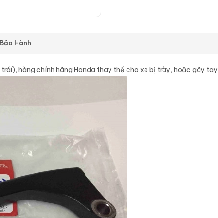
 Bảo Hành
 trái), hàng chính hãng Honda thay thế cho xe bị trày, hoặc gãy tay 