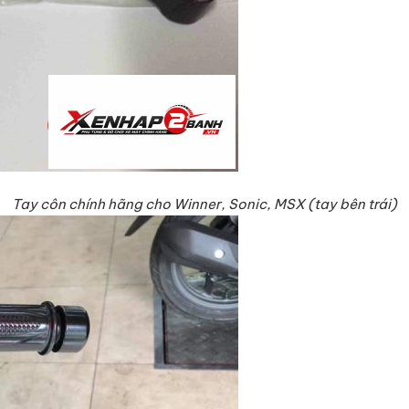
Tay côn chính hãng cho Winner, Sonic, MSX (tay bên trái)