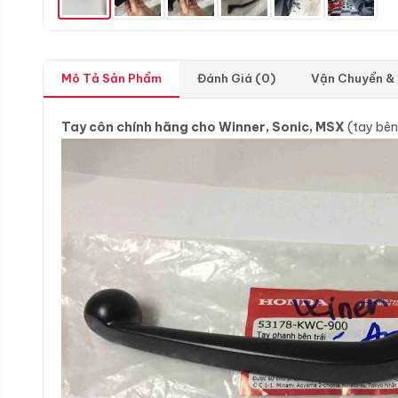
Mô Tả Sản Phẩm
Đánh Giá (0)
Vận Chuyển &
Tay côn chính hãng cho Winner, Sonic, MSX
(tay bên