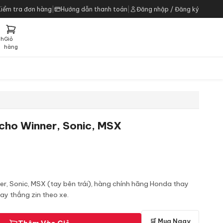
Kiểm tra đơn hàng
|
Hướng dẫn thanh toán
|
Đăng nhập / Đăng ký
ch
Giỏ
h
hàng
 cho Winner, Sonic, MSX
r, Sonic, MSX (tay bên trái), hàng chính hãng Honda thay
tay thắng zin theo xe.
🛒 Mua Ngay