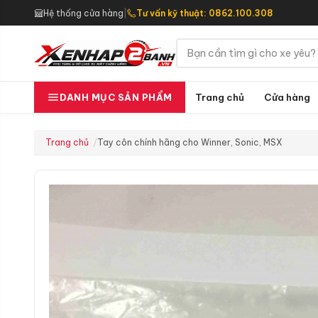
Hệ thống cửa hàng
|
Tư vấn kỹ thuật: 0862.100.308
Trang chủ
Cửa hàng
DANH MỤC SẢN PHẨM
Trang chủ
Tay côn chính hãng cho Winner, Sonic, MSX