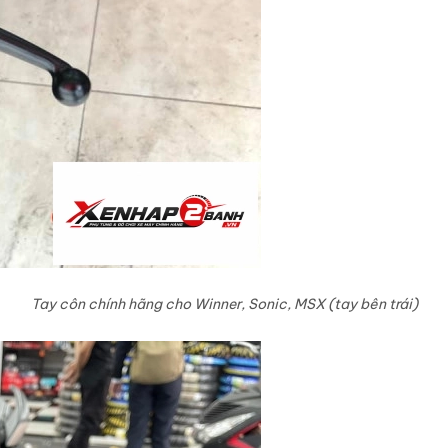
Tay côn chính hãng cho Winner, Sonic, MSX (tay bên trái)