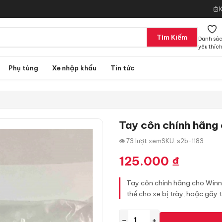
Tìm Kiếm
Danh sá
yêu thíc
Phụ tùng
Xe nhập khẩu
Tin tức
Tay côn chính hãng
👁 73 lượt xem
SKU: s2b-1183
125.000
₫
Tay côn chính hãng cho Winne
thế cho xe bị trày, hoặc gãy 
−
+