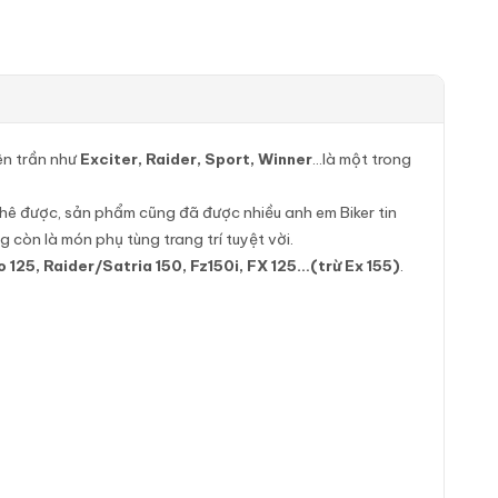
ên trần như
Exciter, Raider, Sport, Winner
…là một trong
 chê được, sản phẩm cũng đã được nhiều anh em Biker tin
 còn là món phụ tùng trang trí tuyệt vời.
lo 125, Raider/Satria 150, Fz150i, FX 125…(trừ Ex 155)
.