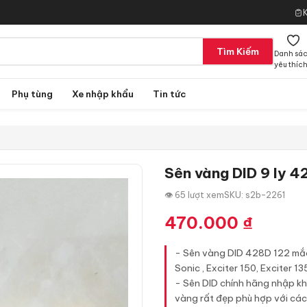
Tìm Kiếm
Danh sá
yêu thíc
Phụ tùng
Xe nhập khẩu
Tin tức
Sên vàng DID 9 ly 
👁 65 lượt xem
SKU: s2b-2261
470.000
₫
- Sên vàng DID 428D 122 mắc 
Sonic , Exciter 150, Exciter 13
- Sên DID chính hãng nhập khẩ
vàng rất đẹp phù hợp với các l