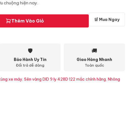
u chuộng hiện nay.
🛒 Mua Ngay
Thêm Vào Giỏ
🛡
🚚
Bảo Hành Uy Tín
Giao Hàng Nhanh
Đổi trả dễ dàng
Toàn quốc
tùng xe máy
,
Sên vàng DID 9 ly 428D 122 mắc chính hãng
,
Nhông