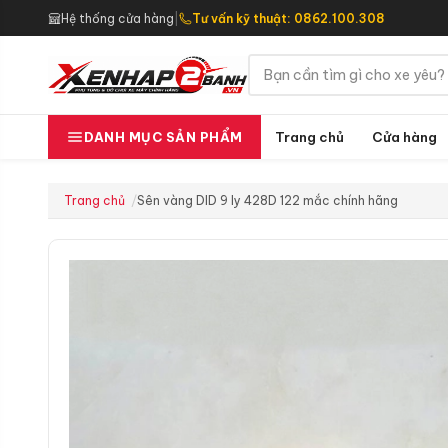
Hệ thống cửa hàng
|
Tư vấn kỹ thuật: 0862.100.308
Trang chủ
Cửa hàng
DANH MỤC SẢN PHẨM
Trang chủ
Sên vàng DID 9 ly 428D 122 mắc chính hãng