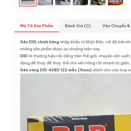
Mô Tả Sản Phẩm
Đánh Giá (0)
Vận Chuyển &
Sên DID chính hãng
nhập khẩu từ Nhật Bản, với độ bền khá
những sản phẩm được ưu chuộng hiện nay.
DID
là thương hiệu nổi tiếng trên thế giới, chuyên sản xu
dùng để thay để thay thế cho sên hãng rất nhanh bị giản, 
Sên vàng DID 428D 122 mắc (9mm)
dành cho các loại x