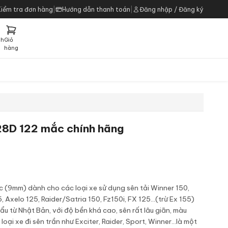
Kiểm tra đơn hàng
|
Hướng dẫn thanh toán
|
Đăng nhập / Đăng ký
ch
Giỏ
h
hàng
428D 122 mắc chính hãng
(9mm) dành cho các loại xe sử dụng sên tải Winner 150,
5, Axelo 125, Raider/Satria 150, Fz150i, FX 125...(trừ Ex 155)
u từ Nhật Bản, với độ bền khá cao, sên rất lâu giãn, màu
oại xe đi sên trần như Exciter, Raider, Sport, Winner...là một