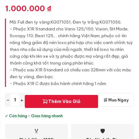
1.000.000
₫
Mã: Full đen ty vàng KG071051, Đen ty trắng KG071056.
- Phuộc X1R Standard cho Vario 125/150, Vision, SH Mode,
Scoopy 110, Beat 125,... chính hãng Việt Nam, phuộc có tín
năng tăng giảm độ nén loxo phù hợp cho việc canh chỉnh tuỳ
theo nhu cầu sử dụng của mỗi người, thiết kế loxo to nhìn
cứng cáp khi lên xe và ty phuộc được mạ vàng rất đẹp, giá
thành cũng khá tốt trong cùng phân khúc.
- Phuộc sau X1R Standard có chiều cao 328mm với các màu:
đen ty vàng, đen bạc.
- Phuộc X1R C được bảo hành chính hãng 1 năm.
−
+
🛒 Mua Ngay
Thêm Vào Giỏ
✓ Còn hàng - Giao hàng nhanh
🏅
🛡