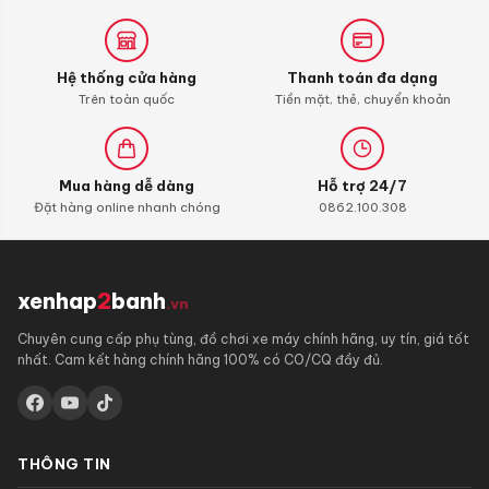
45.000 ₫.
Hệ thống cửa hàng
Thanh toán đa dạng
Trên toàn quốc
Tiền mặt, thẻ, chuyển khoản
Mua hàng dễ dàng
Hỗ trợ 24/7
Đặt hàng online nhanh chóng
0862.100.308
xenhap
2
banh
.vn
Chuyên cung cấp phụ tùng, đồ chơi xe máy chính hãng, uy tín, giá tốt
nhất. Cam kết hàng chính hãng 100% có CO/CQ đầy đủ.
THÔNG TIN