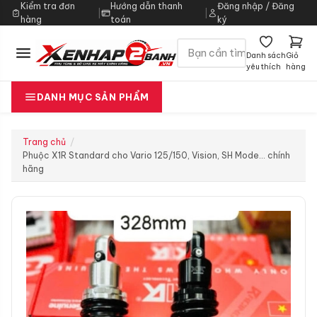
Kiểm tra đơn
Hướng dẫn thanh
Đăng nhập / Đăng
|
|
hàng
toán
ký
Danh sách
Giỏ
yêu thích
hàng
DANH MỤC SẢN PHẨM
Trang chủ
Phuộc X1R Standard cho Vario 125/150, Vision, SH Mode… chính
hãng