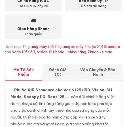
Chính Hãng 100%
Bảo Hành Uy Tín
Có CO/CQ đầy đủ
Đổi trả dễ dàng
🚚
Giao Hàng Nhanh
Toàn quốc
Danh mục:
Phụ tùng thay thế
,
Phụ tùng xe máy
,
Phuộc X1R Standard
cho Vario 125/150, Vision, SH Mode... chính hãng
,
Phuộc xe máy
Mô Tả Sản
Đánh Giá
Vận Chuyển & Bảo
Phẩm
(0)
Hành
–
Phuộc X1R Standard cho Vario 125/150, Vision, SH
Mode, Scoopy 110, Beat 125,… ​
các đời chính hãng Việt
Nam, phuộc có tín năng tăng giảm độ nén loxo phù hợp
cho việc canh chỉnh tuỳ theo nhu cầu sử dụng của mỗi
người, thiết kế loxo to nhìn cứng cáp khi lên xe và ty
phuộc được mạ vàng rất đẹp, giá thành cũng khá tốt