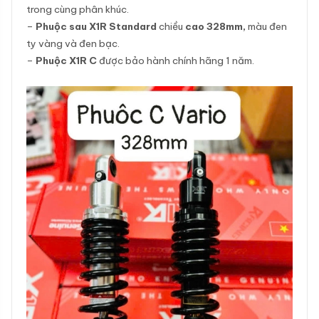
trong cùng phân khúc.
–
Phuộc sau X1R Standard
chiều
cao 328mm,
màu đen
ty vàng và đen bạc.
–
Phuộc X1R C
được bảo hành chính hãng 1 năm.