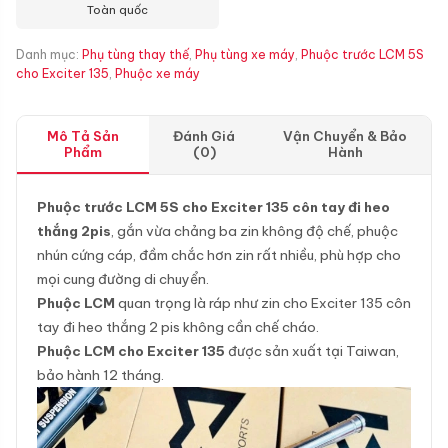
Toàn quốc
Danh mục:
Phụ tùng thay thế
,
Phụ tùng xe máy
,
Phuộc trước LCM 5S
cho Exciter 135
,
Phuộc xe máy
Mô Tả Sản
Đánh Giá
Vận Chuyển & Bảo
Phẩm
(0)
Hành
Phuộc trước LCM 5S cho Exciter 135 côn tay đi heo
thắng 2pis
, gắn vừa chảng ba zin không độ chế, phuộc
nhún cứng cáp, đầm chắc hơn zin rất nhiều, phù hợp cho
mọi cung đường di chuyển.
Phuộc LCM
quan trọng là ráp như zin cho Exciter 135 côn
tay đi heo thắng 2 pis không cần chế cháo.
Phuộc LCM cho Exciter 135
được sản xuất tại Taiwan,
bảo hành 12 tháng.