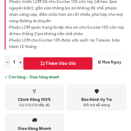
Phuộc trước LCM 5S cho Exciter 135 côn tay (đi heo 2pis
nguyên bản), gắn vừa chảng ba zin không độ chế, phuộc
nhún cứng cáp, đầm chắc hơn zin rất nhiều, phù hợp cho mọi
cung đường di chuyển.
Phuộc LCM quan trọng là ráp như zin cho Exciter 135 côn tay
đi heo thắng 2 pis không cần chế cháo.
Phuộc LCM cho Exciter 135 được sản xuất tại Taiwan, bảo
hành 12 tháng.
−
+
🛒 Mua Ngay
Thêm Vào Giỏ
✓ Còn hàng - Giao hàng nhanh
🏅
🛡
Chính Hãng 100%
Bảo Hành Uy Tín
Có CO/CQ đầy đủ
Đổi trả dễ dàng
🚚
Giao Hàng Nhanh