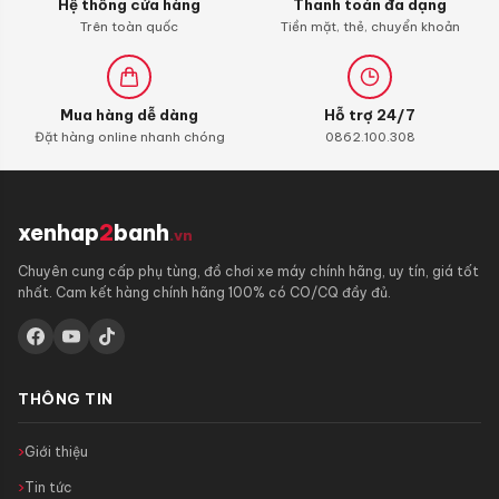
Hệ thống cửa hàng
Thanh toán đa dạng
Trên toàn quốc
Tiền mặt, thẻ, chuyển khoản
Mua hàng dễ dàng
Hỗ trợ 24/7
Đặt hàng online nhanh chóng
0862.100.308
xenhap
2
banh
.vn
Chuyên cung cấp phụ tùng, đồ chơi xe máy chính hãng, uy tín, giá tốt
nhất. Cam kết hàng chính hãng 100% có CO/CQ đầy đủ.
THÔNG TIN
Giới thiệu
Tin tức