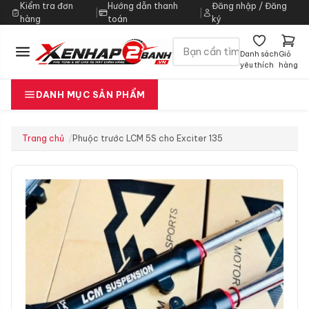
Kiểm tra đơn
Hướng dẫn thanh
Đăng nhập / Đăng
|
|
hàng
toán
ký
Danh sách
Giỏ
yêu thích
hàng
DANH MỤC SẢN PHẨM
Trang chủ
Phuộc trước LCM 5S cho Exciter 135